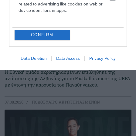
related to advertising like cookies on web or
device identifiers in apps.
CONFIRM
Data Deletion
Data Access
Privacy Policy
Ξεκίνημα με «πράσινη» σφραγίδα
Η Εθνική ομάδα ακρωτηριασμένων επιβλήθηκε της
αντίστοιχης της Αλβανίας για το Football is more της UEFA
με έντονη την παρουσία του Παναθηναϊκού.
07.08.2026
ΠΟΔΟΣΦΑΙΡΟ ΑΚΡΩΤΗΡΙΑΣΜΕΝΩΝ