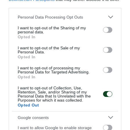
third parties.
Please note that this website/app uses one or more Google
Personal Data Processing Opt Outs
Σαν σήμερα το 2017-Δεύτερη
services and may gather and store information including but
στην Ευρώπη η Σαλπιγγίδου
not limited to your visit or usage behaviour. You may click to
I want to opt-out of the Sharing of my
personal data.
grant or deny consent to Google and its third-party tags to
Η αρσιβαρίστρια του Παναθηναϊκού, Άννα Σαλπιγγίδου,
Opted In
use your data for below specified purposes in below Google
συμμετείχε με τα “γαλανόλευκα” στο Ευρωπαϊκό
consent section.
Πρωτάθλημα Κ15-Κ17, που διεξήχθη στη Πρίστινα και
I want to opt-out of the Sale of my
Personal Data.
κατέκτησε την δεύτερη θέση στην κατηγορία των 75 κιλών
Opted In
που αγωνίστηκε.
I want to opt-out of processing my
Personal Data for Targeted Advertising.
29.09.2025
ΑΚΑΔΗΜΙΑ ΑΡΣΗ ΒΑΡΩΝ
Opted In
I want to opt-out of Collection, Use,
Retention, Sale, and/or Sharing of my
Personal Data that Is Unrelated with the
ΤΕΛΕΥΤΑΙΑ ΝΕΑ
Purposes for which it was collected.
Opted Out
Google consents
I want to allow Google to enable storage