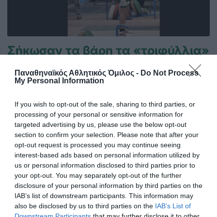
Σήκωσαν τα βάρη τα «τριφύλλια»
Αρκετά καλή παρουσία του τμήματος άρσης βαρών του
Παναθηναϊκού σήμερα στο ΟΑΚΑ.
Παναθηναϊκός Αθλητικός Όμιλος -
Do Not Process
My Personal Information
27.02.2026
ΑΚΑΔΗΜΙΑ ΑΡΣΗ ΒΑΡΩΝ
If you wish to opt-out of the sale, sharing to third parties, or
processing of your personal or sensitive information for
targeted advertising by us, please use the below opt-out
section to confirm your selection. Please note that after your
opt-out request is processed you may continue seeing
interest-based ads based on personal information utilized by
us or personal information disclosed to third parties prior to
your opt-out. You may separately opt-out of the further
disclosure of your personal information by third parties on the
IAB’s list of downstream participants. This information may
also be disclosed by us to third parties on the
IAB’s List of
Downstream Participants
that may further disclose it to other