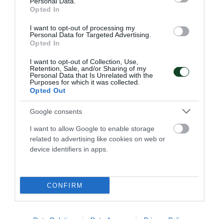
Personal Data.
Opted In
I want to opt-out of processing my
Personal Data for Targeted Advertising.
Opted In
I want to opt-out of Collection, Use,
Retention, Sale, and/or Sharing of my
Πρεμιέρα με ευρεία νίκη με δύο
Personal Data that Is Unrelated with the
Purposes for which it was collected.
«τριφύλλια»
Opted Out
Η Εθνική ομάδα μπάσκετ Κορασίδων επικράτησε άνετα
της Ιρλανδίας στην πρεμιέρα του EuroBasket Β' κατηγορίας
Google consents
έχοντας δύο παίκτριες του Παναθηναϊκού στη σύνθεσή
της.
I want to allow Google to enable storage
related to advertising like cookies on web or
device identifiers in apps.
07.08.2026
ΑΚΑΔΗΜΙΑ ΚΑΛΑΘΟΣΦΑΙΡΙΣΗΣ
CONFIRM
ΤΕΛΕΥΤΑΙΑ ΝΕΑ