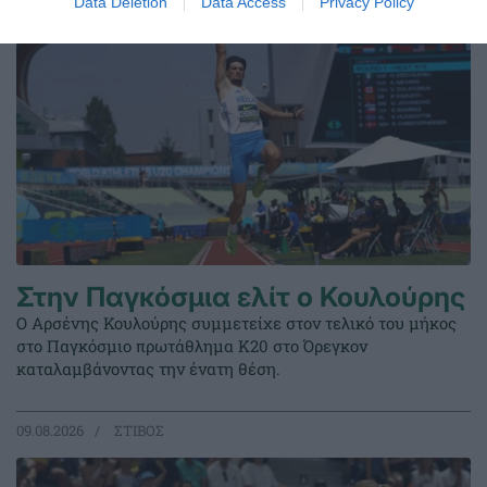
Data Deletion
Data Access
Privacy Policy
Στην Παγκόσμια ελίτ ο Κουλούρης
Ο Αρσένης Κουλούρης συμμετείχε στον τελικό του μήκος
στο Παγκόσμιο πρωτάθλημα Κ20 στο Όρεγκον
καταλαμβάνοντας την ένατη θέση.
09.08.2026
ΣΤΙΒΟΣ