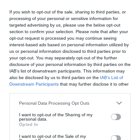
If you wish to opt-out of the sale, sharing to third parties, or
processing of your personal or sensitive information for
targeted advertising by us, please use the below opt-out
section to confirm your selection. Please note that after your
Για τις θέσεις 5-8 η Εθνική
opt-out request is processed you may continue seeing
Νεανίδων
interest-based ads based on personal information utilized by
us or personal information disclosed to third parties prior to
Η Εθνική ομάδα μπάσκετ Νεανίδων ηττήθηκε από τη
your opt-out. You may separately opt-out of the further
Λιθουανία και θα παλέψει για τις θέσεις 5-8 στο
disclosure of your personal information by third parties on the
EuroBasket Β' κατηγορία στην πόλη Τουλτσέα της
IAB’s list of downstream participants. This information may
Ρουμανίας.
also be disclosed by us to third parties on the
IAB’s List of
Downstream Participants
that may further disclose it to other
07.08.2026
ΑΚΑΔΗΜΙΑ ΚΑΛΑΘΟΣΦΑΙΡΙΣΗΣ
third parties.
Please note that this website/app uses one or more Google
Personal Data Processing Opt Outs
services and may gather and store information including but
not limited to your visit or usage behaviour. You may click to
I want to opt-out of the Sharing of my
personal data.
grant or deny consent to Google and its third-party tags to
Opted In
use your data for below specified purposes in below Google
consent section.
I want to opt-out of the Sale of my