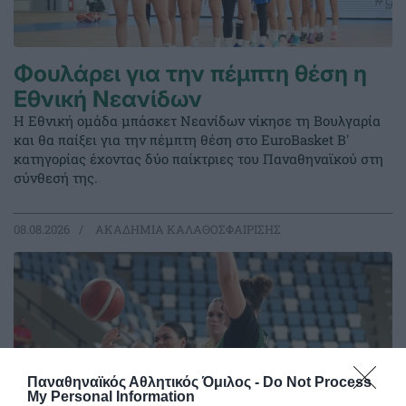
Φουλάρει για την πέμπτη θέση η
Εθνική Νεανίδων
Η Εθνική ομάδα μπάσκετ Νεανίδων νίκησε τη Βουλγαρία
και θα παίξει για την πέμπτη θέση στο EuroBasket Β'
κατηγορίας έχοντας δύο παίκτριες του Παναθηναϊκού στη
σύνθεσή της.
08.08.2026
ΑΚΑΔΗΜΙΑ ΚΑΛΑΘΟΣΦΑΙΡΙΣΗΣ
Παναθηναϊκός Αθλητικός Όμιλος -
Do Not Process
My Personal Information