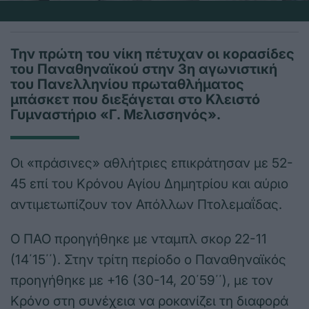
Την πρώτη του νίκη πέτυχαν οι κορασίδες
του Παναθηναϊκού στην 3η αγωνιστική
του Πανελληνίου πρωταθλήματος
μπάσκετ που διεξάγεται στο Κλειστό
Γυμναστήριο «Γ. Μελισσηνός».
Οι «πράσινες» αθλήτριες επικράτησαν με 52-
45 επί του Κρόνου Αγίου Δημητρίου και αύριο
αντιμετωπίζουν τον Απόλλων Πτολεμαΐδας.
Ο ΠΑΟ προηγήθηκε με νταμπλ σκορ 22-11
(14΄15΄΄). Στην τρίτη περίοδο ο Παναθηναϊκός
προηγήθηκε με +16 (30-14, 20΄59΄΄), με τον
Κρόνο στη συνέχεια να ροκανίζει τη διαφορά