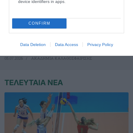
device identifiers in apps.
Δύο στα δύο η Εθνική Νέων
γυναικών
CONFIRM
Η Εθνική ομάδα μπάσκετ Νέων γυναικών πανηγύρισε τη
δεύτερη νίκη στο ευρωπαϊκό πρωτάθλημα δεύτερης
κατηγορίας.
Data Deletion
Data Access
Privacy Policy
05.07.2026
ΑΚΑΔΗΜΙΑ ΚΑΛΑΘΟΣΦΑΙΡΙΣΗΣ
ΤΕΛΕΥΤΑΙΑ ΝΕΑ