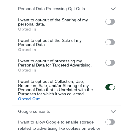
Εγγραφές στην ακαδημία
Please note that this website/app uses one or more Google
μπάσκετ του Παναθηναϊκού 2026-
Personal Data Processing Opt Outs
services and may gather and store information including but
27
not limited to your visit or usage behaviour. You may click to
I want to opt-out of the Sharing of my
personal data.
Η νέα αγωνιστική σεζόν πλησιάζει και η Ακαδημία του
grant or deny consent to Google and its third-party tags to
Opted In
Παναθηναϊκού στη Λεωφόρο ανοίγει τις πόρτες της για
use your data for below specified purposes in below Google
ακόμα μια επιτυχημένη μπασκετική χρονιά!
consent section.
I want to opt-out of the Sale of my
Personal Data.
Opted In
23.07.2026
ΑΚΑΔΗΜΙΑ ΚΑΛΑΘΟΣΦΑΙΡΙΣΗΣ
I want to opt-out of processing my
Personal Data for Targeted Advertising.
Opted In
I want to opt-out of Collection, Use,
Retention, Sale, and/or Sharing of my
Personal Data that Is Unrelated with the
Purposes for which it was collected.
Opted Out
Google consents
I want to allow Google to enable storage
related to advertising like cookies on web or