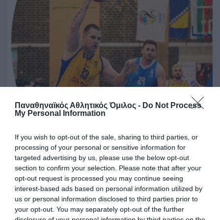
Παναθηναϊκός Αθλητικός Όμιλος -
Do Not Process
My Personal Information
Τρίτη ήττα για την Εθνική
If you wish to opt-out of the sale, sharing to third parties, or
Η Εθνική ομάδα μπάσκετ με αμαξίδιο ηττήθηκε από τη
processing of your personal or sensitive information for
Βοσνία/Ερζεγοβίνη στο πλαίσιο του Ευρωπαϊκού
targeted advertising by us, please use the below opt-out
πρωταθλήματος δεύτερης κατηγορίας.
section to confirm your selection. Please note that after your
opt-out request is processed you may continue seeing
interest-based ads based on personal information utilized by
01.07.2026
ΜΠΑΣΚΕΤ ΜΕ ΑΜΑΞΙΔΙΟ
us or personal information disclosed to third parties prior to
your opt-out. You may separately opt-out of the further
disclosure of your personal information by third parties on the