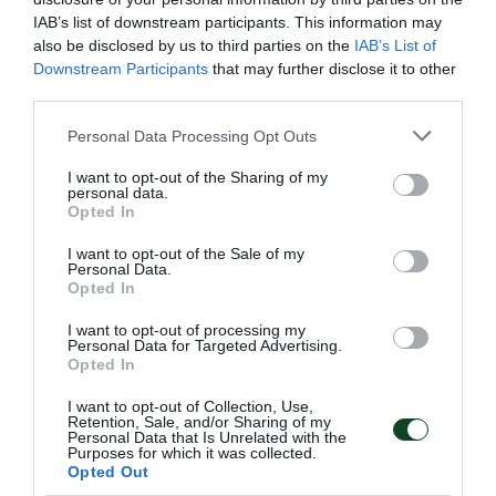
IAB’s list of downstream participants. This information may
also be disclosed by us to third parties on the
IAB’s List of
Downstream Participants
that may further disclose it to other
third parties.
Please note that this website/app uses one or more Google
Personal Data Processing Opt Outs
services and may gather and store information including but
not limited to your visit or usage behaviour. You may click to
I want to opt-out of the Sharing of my
personal data.
grant or deny consent to Google and its third-party tags to
Opted In
use your data for below specified purposes in below Google
consent section.
I want to opt-out of the Sale of my
Personal Data.
Πάλεψε η Εθνική με κορυφαίο τον
Opted In
Δίτση
I want to opt-out of processing my
Η Εθνική ομάδα μπάσκετ με αμαξίδιο ηττήθηκε από τη
Personal Data for Targeted Advertising.
Λιθουανία.
Opted In
I want to opt-out of Collection, Use,
Retention, Sale, and/or Sharing of my
30.06.2026
ΜΠΑΣΚΕΤ ΜΕ ΑΜΑΞΙΔΙΟ
Personal Data that Is Unrelated with the
Purposes for which it was collected.
Opted Out