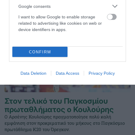
ΤΕΛΕΥΤΑΙΑ ΝΕΑ
Google consents
I want to allow Google to enable storage
related to advertising like cookies on web or
device identifiers in apps.
CONFIRM
Data Deletion
Data Access
Privacy Policy
Στον τελικό του Παγκοσμίου
πρωταθλήματος ο Κουλούρης
Ο Αρσένης Κουλούρης πραγματοποίησε πολύ καλή
εμφάνιση στον προκριματικό του μήκους στο Παγκόσμιο
πρωτάθλημα Κ20 του Όρεγκον.