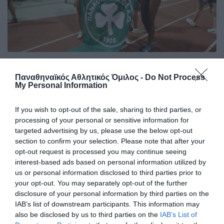
Πρώτος και στα μετάλλια ο
Παναθηναϊκός Αθλητικός Όμιλος -
Do Not Process
Παναθηναϊκός!
My Personal Information
Ο πρωταθλητής Ελλάδας στους άνδρες και δευτεραθλητής
Ελλάδας στις γυναίκες Παναθηναϊκός είναι ο πολυνίκης
If you wish to opt-out of the sale, sharing to third parties, or
σύλλογος της χώρας στον ανοικτό στίβο, στον άτυπο πίνακα
processing of your personal or sensitive information for
με τα κερδισμένα μετάλλια!
targeted advertising by us, please use the below opt-out
section to confirm your selection. Please note that after your
opt-out request is processed you may continue seeing
27.07.2026
ΣΤΙΒΟΣ
interest-based ads based on personal information utilized by
us or personal information disclosed to third parties prior to
your opt-out. You may separately opt-out of the further
disclosure of your personal information by third parties on the
IAB’s list of downstream participants. This information may
also be disclosed by us to third parties on the
IAB’s List of