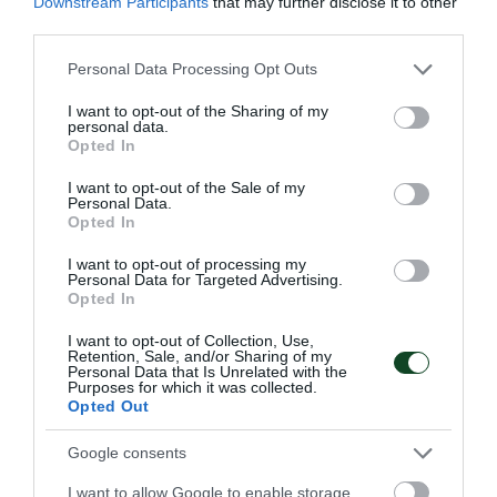
Downstream Participants
that may further disclose it to other
third parties.
Please note that this website/app uses one or more Google
Personal Data Processing Opt Outs
services and may gather and store information including but
not limited to your visit or usage behaviour. You may click to
I want to opt-out of the Sharing of my
personal data.
grant or deny consent to Google and its third-party tags to
Opted In
use your data for below specified purposes in below Google
Πρωταθλητής Ελλάδας ο
consent section.
I want to opt-out of the Sale of my
Personal Data.
Παναθηναϊκός!
Opted In
Ο Σύλλογος πανηγύρισε το 28ο πρωτάθλημα Ελλάδας στον
I want to opt-out of processing my
στίβο ανδρών και αυτός ήταν συνολικά ο 1867ος τίτλος για
Personal Data for Targeted Advertising.
το «τριφύλλι». Στη δεύτερη θέση κατετάγη η ομάδα
Opted In
γυναικών.
I want to opt-out of Collection, Use,
Retention, Sale, and/or Sharing of my
Personal Data that Is Unrelated with the
26.07.2026
ΣΤΙΒΟΣ
Purposes for which it was collected.
Opted Out
Google consents
ΤΕΛΕΥΤΑΙΑ ΝΕΑ
I want to allow Google to enable storage