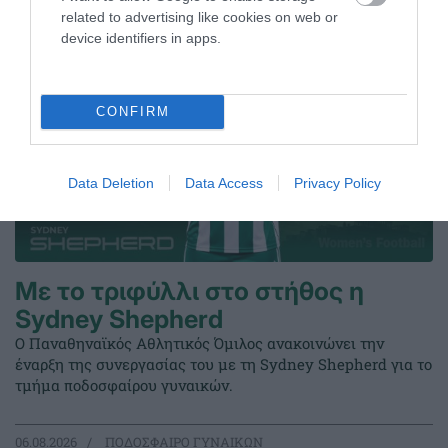
related to advertising like cookies on web or
device identifiers in apps.
CONFIRM
Data Deletion
Data Access
Privacy Policy
Με το τριφύλλι στο στήθος η
Sydney Shepherd
Ο Παναθηναϊκός Αθλητικός Όμιλος ανακοινώνει την
έναρξη της συνεργασίας του με τη Sydney Shepherd για το
τμήμα ποδοσφαίρου γυναικών.
06.08.2026
ΠΟΔΟΣΦΑΙΡΟ ΓΥΝΑΙΚΩΝ