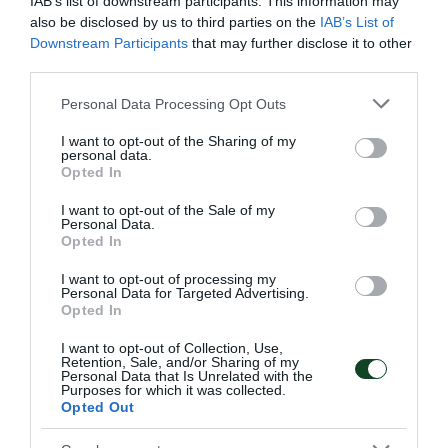
IAB’s list of downstream participants. This information may
also be disclosed by us to third parties on the
IAB’s List of
Downstream Participants
that may further disclose it to other
third parties.
Please note that this website/app uses one or more Google
Personal Data Processing Opt Outs
services and may gather and store information including but
not limited to your visit or usage behaviour. You may click to
I want to opt-out of the Sharing of my
personal data.
grant or deny consent to Google and its third-party tags to
Opted In
use your data for below specified purposes in below Google
consent section.
I want to opt-out of the Sale of my
Πρεμιέρα με πέντε «τριφύλλια»
Personal Data.
Opted In
Η Εθνική ομάδα πόλο Παίδων ηττήθηκε από τη Ρωσία στην
πρεμιέρα του παγκοσμίου πρωταθλήματος έχοντας πέντε
I want to opt-out of processing my
παίκτες του Παναθηναϊκού στη σύνθεσή της.
Personal Data for Targeted Advertising.
Opted In
03.08.2026
ΑΚΑΔΗΜΙΑ ΠΟΛΟ ΑΝΔΡΩΝ
I want to opt-out of Collection, Use,
Retention, Sale, and/or Sharing of my
Personal Data that Is Unrelated with the
Purposes for which it was collected.
Opted Out
ΤΕΛΕΥΤΑΙΑ ΝΕΑ