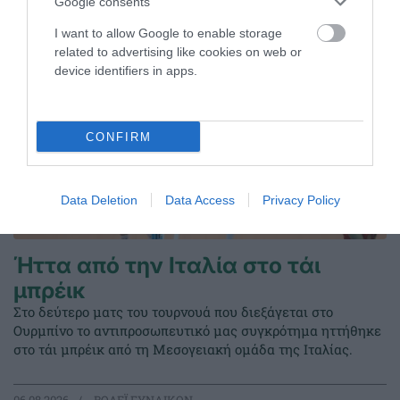
Google consents
I want to allow Google to enable storage
related to advertising like cookies on web or
device identifiers in apps.
CONFIRM
Data Deletion
Data Access
Privacy Policy
Ήττα από την Ιταλία στο τάι
μπρέικ
Στο δεύτερο ματς του τουρνουά που διεξάγεται στο
Ουρμπίνο το αντιπροσωπευτικό μας συγκρότημα ηττήθηκε
στο τάι μπρέικ από τη Μεσογειακή ομάδα της Ιταλίας.