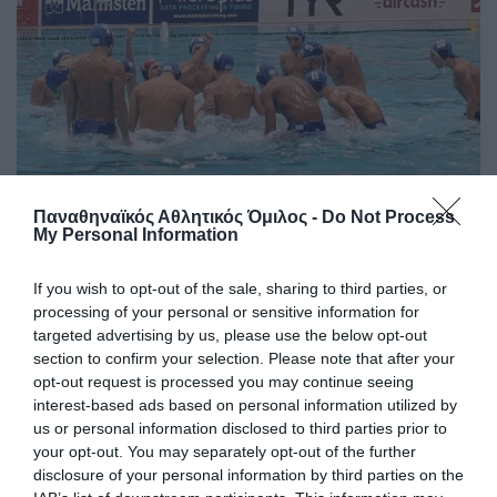
Παναθηναϊκός Αθλητικός Όμιλος -
Do Not Process
Σπουδαία νίκη για την Εθνική με
My Personal Information
«πράσινο» MVP
Η Εθνική ομάδα πόλο Παίδων πήρε τη νίκη κόντρα στην
If you wish to opt-out of the sale, sharing to third parties, or
Ισπανία έχοντας πέντε παίκτες του Παναθηναϊκού στη
processing of your personal or sensitive information for
σύνθεσή της και MVP τον Παναγιώτη Καρατζά.
targeted advertising by us, please use the below opt-out
section to confirm your selection. Please note that after your
opt-out request is processed you may continue seeing
04.08.2026
ΑΚΑΔΗΜΙΑ ΠΟΛΟ ΑΝΔΡΩΝ
interest-based ads based on personal information utilized by
us or personal information disclosed to third parties prior to
your opt-out. You may separately opt-out of the further
disclosure of your personal information by third parties on the