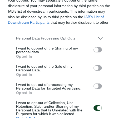
your opt-out. You may separately opt-out of the further
disclosure of your personal information by third parties on the
IAB’s list of downstream participants. This information may
also be disclosed by us to third parties on the
IAB’s List of
Downstream Participants
that may further disclose it to other
third parties.
Please note that this website/app uses one or more Google
Personal Data Processing Opt Outs
services and may gather and store information including but
not limited to your visit or usage behaviour. You may click to
I want to opt-out of the Sharing of my
personal data.
grant or deny consent to Google and its third-party tags to
Opted In
use your data for below specified purposes in below Google
consent section.
I want to opt-out of the Sale of my
Personal Data.
Opted In
Πρεμιέρα με πέντε «τριφύλλια»
I want to opt-out of processing my
Η Εθνική ομάδα πόλο Παίδων ηττήθηκε από τη Ρωσία στην
Personal Data for Targeted Advertising.
πρεμιέρα του παγκοσμίου πρωταθλήματος έχοντας πέντε
Opted In
παίκτες του Παναθηναϊκού στη σύνθεσή της.
I want to opt-out of Collection, Use,
Retention, Sale, and/or Sharing of my
Personal Data that Is Unrelated with the
03.08.2026
ΑΚΑΔΗΜΙΑ ΠΟΛΟ ΑΝΔΡΩΝ
Purposes for which it was collected.