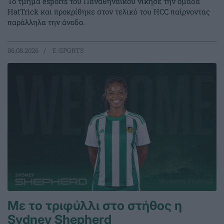
Το τμήμα esports του Παναθηναϊκού νίκησε την ομάδα
HatTrick και προκρίθηκε στον τελικό του HCC παίρνοντας
παράλληλα την άνοδο.
06.08.2026
E-SPORTS
Με το τριφύλλι στο στήθος η
Sydney Shepherd