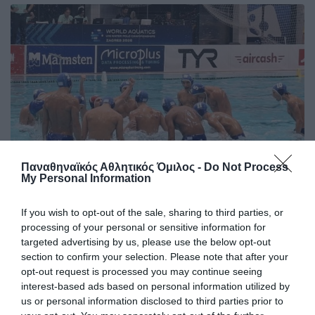
Παναθηναϊκός Αθλητικός Όμιλος -
Do Not Process
My Personal Information
Σπουδαία νίκη για την Εθνική με
If you wish to opt-out of the sale, sharing to third parties, or
«πράσινο» MVP
processing of your personal or sensitive information for
Η Εθνική ομάδα πόλο Παίδων πήρε τη νίκη κόντρα στην
targeted advertising by us, please use the below opt-out
Ισπανία έχοντας πέντε παίκτες του Παναθηναϊκού στη
section to confirm your selection. Please note that after your
σύνθεσή της και MVP τον Παναγιώτη Καρατζά.
opt-out request is processed you may continue seeing
interest-based ads based on personal information utilized by
us or personal information disclosed to third parties prior to
04.08.2026
ΑΚΑΔΗΜΙΑ ΠΟΛΟ ΑΝΔΡΩΝ