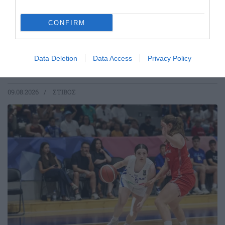
CONFIRM
Στην Παγκόσμια ελίτ ο Κουλούρης
Ο Αρσένης Κουλούρης συμμετείχε στον τελικό του μήκος
στο Παγκόσμιο πρωτάθλημα Κ20 στο Όρεγκον
Data Deletion
Data Access
Privacy Policy
καταλαμβάνοντας την ένατη θέση.
09.08.2026
ΣΤΙΒΟΣ