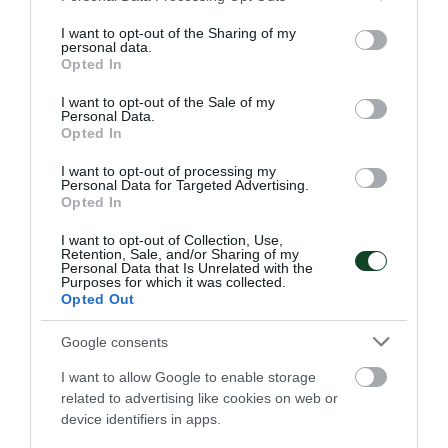
πηγές και τον μαγευτικό συνδυασμό βουνών και δασών, ο
services and may gather and store information including but
Δημήτρης Αγγελοκωστόπουλος ύψωσε την πράσινη σημαία
not limited to your visit or usage behaviour. You may click to
I want to opt-out of the Sharing of my
personal data.
στην κορυφή.
grant or deny consent to Google and its third-party tags to
Opted In
use your data for below specified purposes in below Google
consent section.
I want to opt-out of the Sale of my
21.06.2026
ΠΟΔΗΛΑΣΙΑ
Personal Data.
Opted In
I want to opt-out of processing my
ΤΕΛΕΥΤΑΙΑ ΝΕΑ
Personal Data for Targeted Advertising.
Opted In
I want to opt-out of Collection, Use,
Retention, Sale, and/or Sharing of my
Personal Data that Is Unrelated with the
Purposes for which it was collected.
Opted Out
Google consents
I want to allow Google to enable storage
related to advertising like cookies on web or
device identifiers in apps.