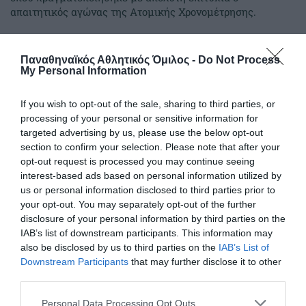
απαιτητικός αγώνας της Ατομικής Χρονομέτρησης.
26.06.2026
ΠΟΔΗΛΑΣΙΑ
Παναθηναϊκός Αθλητικός Όμιλος -
Do Not Process
My Personal Information
If you wish to opt-out of the sale, sharing to third parties, or
processing of your personal or sensitive information for
targeted advertising by us, please use the below opt-out
section to confirm your selection. Please note that after your
opt-out request is processed you may continue seeing
interest-based ads based on personal information utilized by
us or personal information disclosed to third parties prior to
your opt-out. You may separately opt-out of the further
disclosure of your personal information by third parties on the
IAB’s list of downstream participants. This information may
also be disclosed by us to third parties on the
IAB’s List of
Πρώτο το τριφύλλι και στα
Downstream Participants
that may further disclose it to other
third parties.
Βαλκάνια με Αγγελοκωστόπουλο
Στο Βέλινγκραντ, ανάμεσα στις φημισμένες ιαματικές
Please note that this website/app uses one or more Google
Personal Data Processing Opt Outs