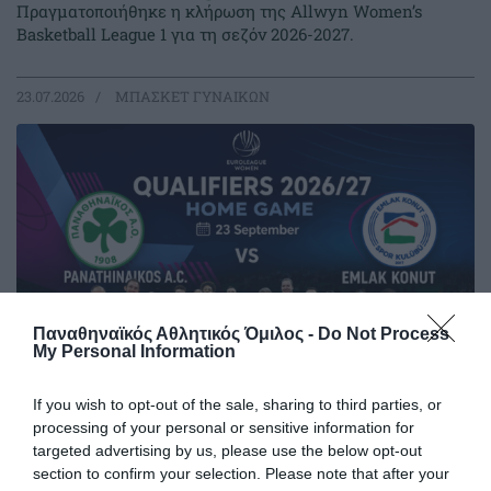
Πραγματοποιήθηκε η κλήρωση της Allwyn Women’s
Basketball League 1 για τη σεζόν 2026-2027.
23.07.2026
ΜΠΑΣΚΕΤ ΓΥΝΑΙΚΩΝ
Παναθηναϊκός Αθλητικός Όμιλος -
Do Not Process
My Personal Information
If you wish to opt-out of the sale, sharing to third parties, or
processing of your personal or sensitive information for
Η κλήρωση της EuroLeague
targeted advertising by us, please use the below opt-out
Women
section to confirm your selection. Please note that after your