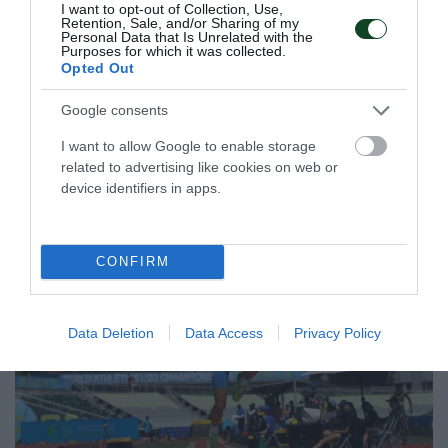
I want to opt-out of Collection, Use,
είναι κοντά στην πρόκριση στα ημιτελικά του ευρωπαϊκού
Retention, Sale, and/or Sharing of my
πρωταθλήματος Β' κατηγορίας.
Personal Data that Is Unrelated with the
Purposes for which it was collected.
Opted Out
08.07.2026
ΜΠΑΣΚΕΤ ΓΥΝΑΙΚΩΝ
Google consents
I want to allow Google to enable storage
related to advertising like cookies on web or
ΤΕΛΕΥΤΑΙΑ ΝΕΑ
device identifiers in apps.
CONFIRM
Data Deletion
Data Access
Privacy Policy