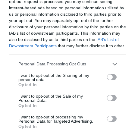
Ο Παναθηναϊκός έμαθε το μονοπάτι του για την πρόκριση
opt-out request is processed you may continue seeing
στους ομίλους της EuroLeague.
interest-based ads based on personal information utilized by
us or personal information disclosed to third parties prior to
your opt-out. You may separately opt-out of the further
16.07.2026
ΜΠΑΣΚΕΤ ΓΥΝΑΙΚΩΝ
disclosure of your personal information by third parties on the
IAB’s list of downstream participants. This information may
also be disclosed by us to third parties on the
IAB’s List of
Downstream Participants
that may further disclose it to other
third parties.
Please note that this website/app uses one or more Google
Personal Data Processing Opt Outs
services and may gather and store information including but
not limited to your visit or usage behaviour. You may click to
I want to opt-out of the Sharing of my
personal data.
grant or deny consent to Google and its third-party tags to
Opted In
use your data for below specified purposes in below Google
consent section.
I want to opt-out of the Sale of my
Personal Data.
Opted In
Μεγάλη νίκη κόντρα στην Τσεχία
I want to opt-out of processing my
Personal Data for Targeted Advertising.
για την Εθνική Νέων γυναικών
Opted In
Η Εθνική ομάδα μπάσκετ γυναικών νίκησε την Τσεχία και