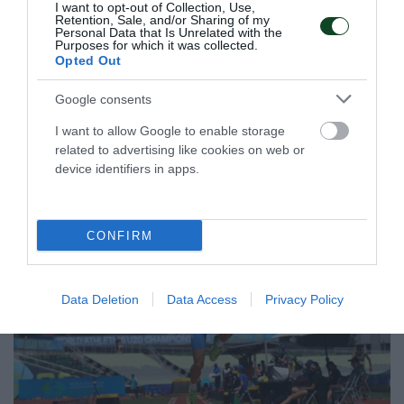
I want to opt-out of Collection, Use,
νίκες τις υποχρεώσεις του στο Hellenic Challengers Cup
Retention, Sale, and/or Sharing of my
(HCC).
Personal Data that Is Unrelated with the
Purposes for which it was collected.
Opted Out
25.07.2026
E-SPORTS
Google consents
I want to allow Google to enable storage
related to advertising like cookies on web or
ΤΕΛΕΥΤΑΙΑ ΝΕΑ
device identifiers in apps.
CONFIRM
Data Deletion
Data Access
Privacy Policy