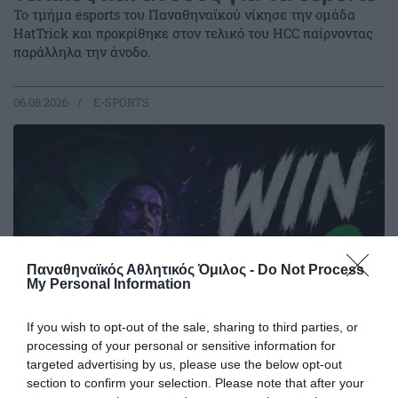
Το τμήμα esports του Παναθηναϊκού νίκησε την ομάδα
HatTrick και προκρίθηκε στον τελικό του HCC παίρνοντας
παράλληλα την άνοδο.
06.08.2026
E-SPORTS
Παναθηναϊκός Αθλητικός Όμιλος -
Do Not Process
My Personal Information
If you wish to opt-out of the sale, sharing to third parties, or
processing of your personal or sensitive information for
targeted advertising by us, please use the below opt-out
Τελείωσαν χωρίς ήττα την
section to confirm your selection. Please note that after your