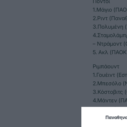
Πόντοι
1.Μάγιο (ΠΑΟ
2.Ριντ (Πανα
3.Πολυμένη (
4.Σταμολάμπρ
– Ντράμοντ (
5. Ακλ (ΠΑΟΚ
Ριμπάουντ
1.Γουέιντ (Εσ
2.Μπεσόλο (Ν
3.Κόστοβιτς 
4.Μάντεν (Π
5.Μάγιο (ΠΑΟ
Παναθηναϊ
Ασίστ