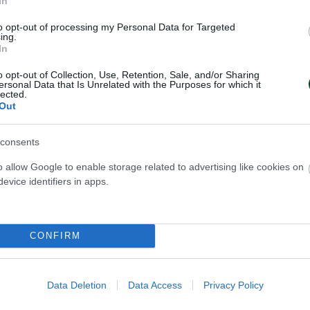
In
Κ) 13
to opt-out of processing my Personal Data for Targeted
ing.
Χανίων) 11
In
θηναϊκός) 8
o opt-out of Collection, Use, Retention, Sale, and/or Sharing
(Ολυμπιακός) 7
ersonal Data that Is Unrelated with the Purposes for which it
lected.
ίκη Λευκάδας) 6
Out
consents
Κ) 199
o allow Google to enable storage related to advertising like cookies on
θηναϊκός) 170
evice identifiers in apps.
(Ολυμπιακός) 148
λου (Ολυμπιακός) 143
CONFIRM
ΟΑ Χανίων) 140
Data Deletion
Data Access
Privacy Policy