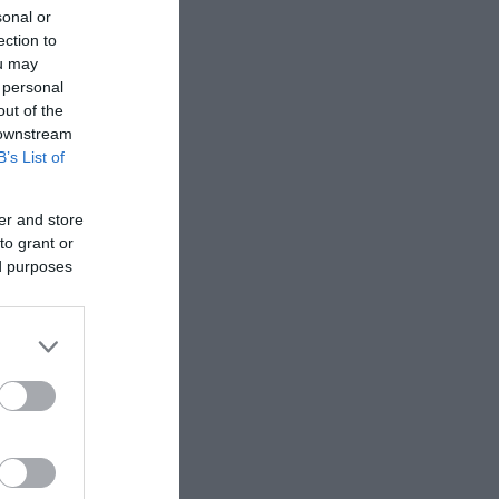
sonal or
ection to
ou may
 personal
out of the
 downstream
B’s List of
er and store
to grant or
ed purposes