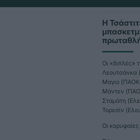
Η Τσάστιτ
μπασκετμπ
πρωταθλή
Οι «διπλές» 
Λεουτσάνκα (
Μαγιο (ΠΑΟΚ)
Μάντεν (ΠΑΟΚ
Σταμάτη (Ελε
Τορεσίν (Ελευ
Οι κορυφαίες