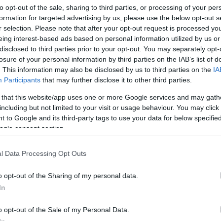
αναθηναϊκός) 51
to opt-out of the sale, sharing to third parties, or processing of your per
formation for targeted advertising by us, please use the below opt-out s
ανίων) 46
r selection. Please note that after your opt-out request is processed y
λου (Ολυμπιακός) 42
eing interest-based ads based on personal information utilized by us or
disclosed to third parties prior to your opt-out. You may separately opt-
ΑΣ Γιάννινα) 40
losure of your personal information by third parties on the IAB’s list of
Εσπερίδες) 35
. This information may also be disclosed by us to third parties on the
IA
Participants
that may further disclose it to other third parties.
 that this website/app uses one or more Google services and may gath
ΑΟ Ζωγράφου) 24
including but not limited to your visit or usage behaviour. You may click 
 to Google and its third-party tags to use your data for below specifi
ανίων) 18
ogle consent section.
φνη Αγ.Δημ.) 16
(ΟΑ Χανίων) 15
l Data Processing Opt Outs
 Λευκάδας) 14
o opt-out of the Sharing of my personal data.
(Ολυμπιακός) 14
In
μπιακός) 14
o opt-out of the Sale of my Personal Data.