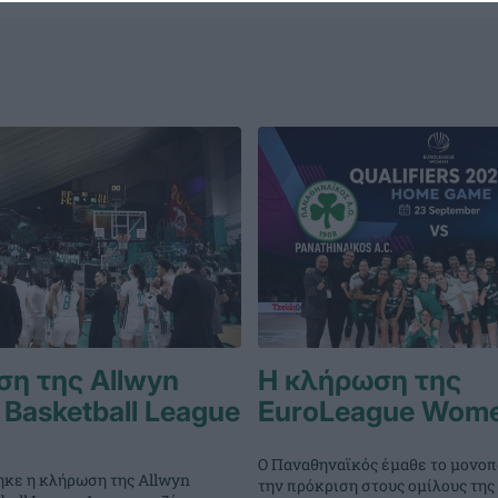
η της Allwyn
Η κλήρωση της
Basketball League
EuroLeague Wom
Ο Παναθηναϊκός έμαθε το μονοπά
κε η κλήρωση της Allwyn
την πρόκριση στους ομίλους της