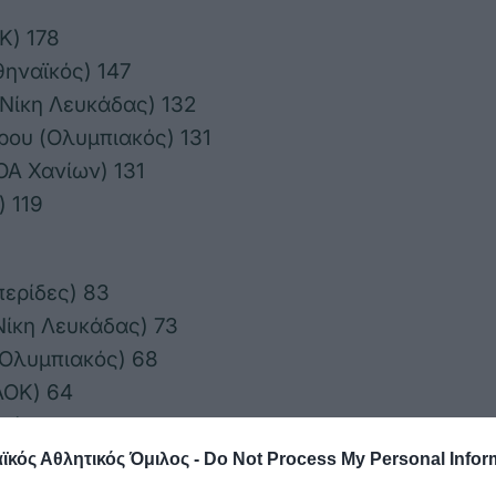
Κ) 178
θηναϊκός) 147
Νίκη Λευκάδας) 132
ου (Ολυμπιακός) 131
ΟΑ Χανίων) 131
) 119
περίδες) 83
ίκη Λευκάδας) 73
(Ολυμπιακός) 68
ΑΟΚ) 64
Κ) 62
κός Αθλητικός Όμιλος -
Do Not Process My Personal Infor