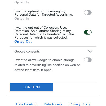
Opted In
I want to opt-out of processing my
Personal Data for Targeted Advertising.
Opted In
I want to opt-out of Collection, Use,
Retention, Sale, and/or Sharing of my
Personal Data that Is Unrelated with the
Purposes for which it was collected.
Opted Out
Google consents
Μεγάλη νίκη κόντρα στην Τσεχία
I want to allow Google to enable storage
related to advertising like cookies on web or
για την Εθνική Νέων γυναικών
device identifiers in apps.
Η Εθνική ομάδα μπάσκετ γυναικών νίκησε την Τσεχία και
είναι κοντά στην πρόκριση στα ημιτελικά του ευρωπαϊκού
πρωταθλήματος Β' κατηγορίας.
CONFIRM
08.07.2026
ΜΠΑΣΚΕΤ ΓΥΝΑΙΚΩΝ
Data Deletion
Data Access
Privacy Policy