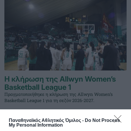
Η κλήρωση της Allwyn Women’s
Basketball League 1
Πραγματοποιήθηκε η κλήρωση της Allwyn Women’s
Basketball League 1 για τη σεζόν 2026-2027.
23.07.2026
ΜΠΑΣΚΕΤ ΓΥΝΑΙΚΩΝ
Παναθηναϊκός Αθλητικός Όμιλος -
Do Not Process
My Personal Information