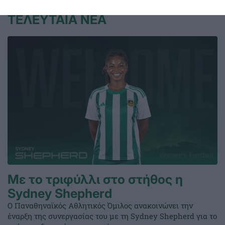
ΤΕΛΕΥΤΑΙΑ ΝΕΑ
Με το τριφύλλι στο στήθος η
Sydney Shepherd
Ο Παναθηναϊκός Αθλητικός Όμιλος ανακοινώνει την
έναρξη της συνεργασίας του με τη Sydney Shepherd για το