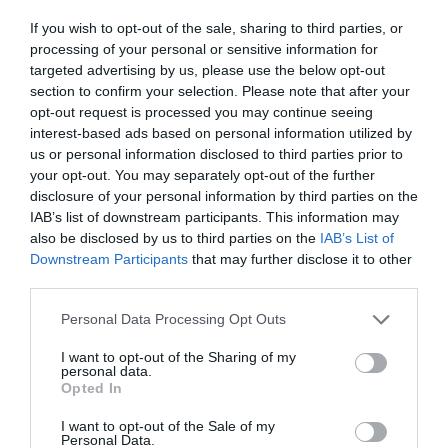
If you wish to opt-out of the sale, sharing to third parties, or
processing of your personal or sensitive information for
targeted advertising by us, please use the below opt-out
section to confirm your selection. Please note that after your
opt-out request is processed you may continue seeing
interest-based ads based on personal information utilized by
us or personal information disclosed to third parties prior to
your opt-out. You may separately opt-out of the further
disclosure of your personal information by third parties on the
IAB’s list of downstream participants. This information may
also be disclosed by us to third parties on the
IAB’s List of
Η κλήρωση της EuroLeague
Downstream Participants
that may further disclose it to other
third parties.
Women
Ο Παναθηναϊκός έμαθε το μονοπάτι του για την πρόκριση
Please note that this website/app uses one or more Google
Personal Data Processing Opt Outs
στους ομίλους της EuroLeague.
services and may gather and store information including but
not limited to your visit or usage behaviour. You may click to
I want to opt-out of the Sharing of my
personal data.
grant or deny consent to Google and its third-party tags to
Opted In
16.07.2026
ΜΠΑΣΚΕΤ ΓΥΝΑΙΚΩΝ
use your data for below specified purposes in below Google
consent section.
I want to opt-out of the Sale of my
Personal Data.