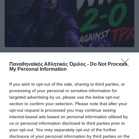
Τελείωσαν χωρίς ήττα την
κανονική περίοδο τα esports
Παναθηναϊκός Αθλητικός Όμιλος -
Do Not Process
My Personal Information
Άλλη μία νίκη κατέγραψε το τμήμα esports του
Παναθηναϊκού.
If you wish to opt-out of the sale, sharing to third parties, or
processing of your personal or sensitive information for
31.07.2026
E-SPORTS
targeted advertising by us, please use the below opt-out
section to confirm your selection. Please note that after your
opt-out request is processed you may continue seeing
interest-based ads based on personal information utilized by
us or personal information disclosed to third parties prior to
your opt-out. You may separately opt-out of the further
disclosure of your personal information by third parties on the