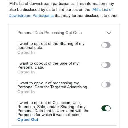
IAB’s list of downstream participants. This information may
also be disclosed by us to third parties on the
IAB’s List of
Downstream Participants
that may further disclose it to other
third parties.
Please note that this website/app uses one or more Google
Personal Data Processing Opt Outs
services and may gather and store information including but
not limited to your visit or usage behaviour. You may click to
I want to opt-out of the Sharing of my
personal data.
Δύο νίκες για τα esports
grant or deny consent to Google and its third-party tags to
Opted In
use your data for below specified purposes in below Google
Το τμήμα esports του Παναθηναϊκού συνέχισε με δύο
consent section.
νίκες τις υποχρεώσεις του στο Hellenic Challengers Cup
I want to opt-out of the Sale of my
Personal Data.
(HCC).
Opted In
I want to opt-out of processing my
25.07.2026
E-SPORTS
Personal Data for Targeted Advertising.
Opted In
I want to opt-out of Collection, Use,
ΤΕΛΕΥΤΑΙΑ ΝΕΑ
Retention, Sale, and/or Sharing of my
Personal Data that Is Unrelated with the
Purposes for which it was collected.
Opted Out