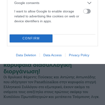
Google consents
I want to allow Google to enable storage
related to advertising like cookies on web or
device identifiers in apps.
CONFIRM
Data Deletion
Data Access
Privacy Policy
Τρεις φορές πρώτοι σκόρερ στην
κορυφαία διασυλλογική
διοργάνωση!
Οι θρυλικοί Φέρεντς Πούσκας και Αντώνης Αντωνιάδης
που οδήγησαν τον Panathinaikos στην κορυφαία στιγμή
Ελληνικού Συλλόγου στο εξωτερικό, έχουν ακόμα τα
ονόματα τους ανεξίτηλα στους πρώτους σκόρερ του
Κυπέλλου Πρωταθλητριών και μετέπειτα Τσάμπιονς Λιγκ.