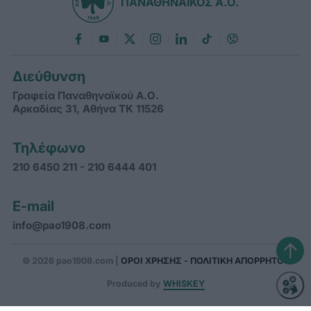
ΠΑΝΑΘΗΝΑΪΚΟΣ Α.Ο.
Διεύθυνση
Γραφεία Παναθηναϊκού Α.Ο.
Αρκαδίας 31, Αθήνα ΤΚ 11526
Τηλέφωνο
210 6450 211 - 210 6444 401
E-mail
info@pao1908.com
↑
© 2026 pao1908.com |
ΟΡΟΙ ΧΡΗΣΗΣ - ΠΟΛΙΤΙΚΗ ΑΠΟΡΡΗΤΟΥ
Produced by
WHISKEY