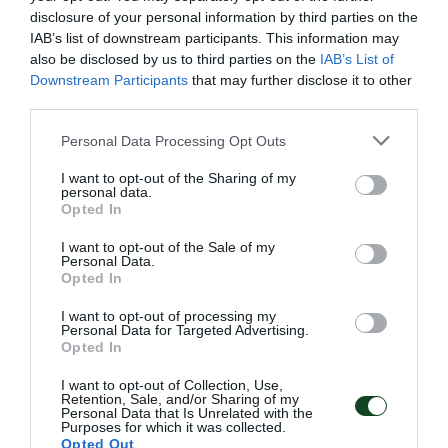
disclosure of your personal information by third parties on the
IAB’s list of downstream participants. This information may
also be disclosed by us to third parties on the
IAB’s List of
Downstream Participants
that may further disclose it to other
third parties.
Please note that this website/app uses one or more Google
Personal Data Processing Opt Outs
services and may gather and store information including but
not limited to your visit or usage behaviour. You may click to
I want to opt-out of the Sharing of my
personal data.
grant or deny consent to Google and its third-party tags to
Opted In
Πρωταθλητής Ελλάδας ο
use your data for below specified purposes in below Google
Παναθηναϊκός!
consent section.
I want to opt-out of the Sale of my
Personal Data.
Ο Σύλλογος πανηγύρισε το 28ο πρωτάθλημα Ελλάδας στον
Opted In
στίβο ανδρών και αυτός ήταν συνολικά ο 1867ος τίτλος για
το «τριφύλλι». Στη δεύτερη θέση κατετάγη η ομάδα
I want to opt-out of processing my
Personal Data for Targeted Advertising.
γυναικών.
Opted In
I want to opt-out of Collection, Use,
26.07.2026
ΣΤΙΒΟΣ
Retention, Sale, and/or Sharing of my
Personal Data that Is Unrelated with the
Purposes for which it was collected.
Opted Out