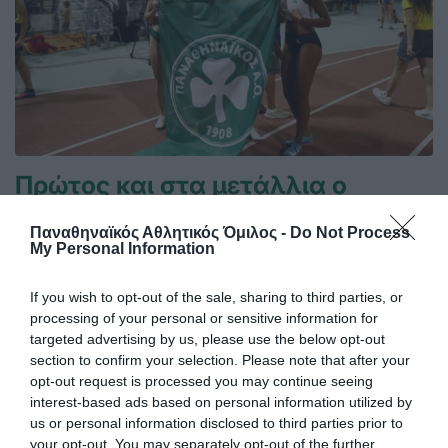
Πρώτος και στα μετάλλια ο
Παναθηναϊκός!
Παναθηναϊκός Αθλητικός Όμιλος -
Do Not Process
Ο πρωταθλητής Ελλάδας στους άνδρες και δευτεραθλητής
My Personal Information
Ελλάδας στις γυναίκες Παναθηναϊκός είναι ο πολυνίκης
σύλλογος της χώρας στον ανοικτό στίβο, στον άτυπο πίνακα
If you wish to opt-out of the sale, sharing to third parties, or
με τα κερδισμένα μετάλλια!
processing of your personal or sensitive information for
targeted advertising by us, please use the below opt-out
27.07.2026
ΣΤΙΒΟΣ
section to confirm your selection. Please note that after your
opt-out request is processed you may continue seeing
interest-based ads based on personal information utilized by
us or personal information disclosed to third parties prior to
your opt-out. You may separately opt-out of the further