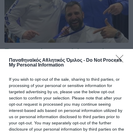
Επιστροφή στα ψηλά παγκόσμια
πλασαρίσματα
Παναθηναϊκός Αθλητικός Όμιλος -
Do Not Process
My Personal Information
Οι Πάνος Τριανταφύλλου και Βασίλης Ντούνης
επέστρεψαν σε υψηλά πλασαρίσματα στο Παγκόσμιο
Πρωτάθλημα ξιφασκίας με αμαξίδιο που διεξάγεται στη
If you wish to opt-out of the sale, sharing to third parties, or
Νότια Κορέα.
processing of your personal or sensitive information for
targeted advertising by us, please use the below opt-out
section to confirm your selection. Please note that after your
02.09.2025
ΞΙΦΑΣΚΙΑ ΜΕ ΑΜΑΞΙΔΙΟ
opt-out request is processed you may continue seeing
interest-based ads based on personal information utilized by
us or personal information disclosed to third parties prior to
your opt-out. You may separately opt-out of the further
disclosure of your personal information by third parties on the