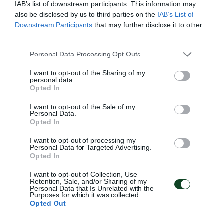
IAB’s list of downstream participants. This information may
also be disclosed by us to third parties on the
IAB’s List of
Downstream Participants
that may further disclose it to other
third parties.
Please note that this website/app uses one or more Google
Personal Data Processing Opt Outs
services and may gather and store information including but
not limited to your visit or usage behaviour. You may click to
I want to opt-out of the Sharing of my
personal data.
grant or deny consent to Google and its third-party tags to
Opted In
use your data for below specified purposes in below Google
Σαν σήμερα το 2021-«Χάλκινοι»
consent section.
I want to opt-out of the Sale of my
στο Παγκόσμιο
Personal Data.
Opted In
Τεράστια επιτυχία για το τμήμα ξιφασκίας με αμαξίδιο του
Παναθηναϊκού καθώς οι Τριανταφύλλου και Ντούνης
I want to opt-out of processing my
έκαναν γνωστό το όνομα του Συλλόγου παγκοσμίως.
Personal Data for Targeted Advertising.
Opted In
I want to opt-out of Collection, Use,
09.07.2025
ΞΙΦΑΣΚΙΑ ΜΕ ΑΜΑΞΙΔΙΟ
Retention, Sale, and/or Sharing of my
Personal Data that Is Unrelated with the
Purposes for which it was collected.
Opted Out
ΤΕΛΕΥΤΑΙΑ ΝΕΑ