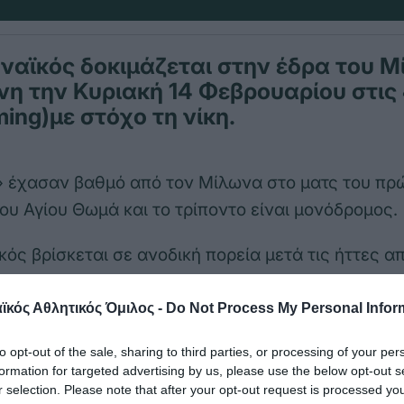
ναϊκός δοκιμάζεται στην έδρα του Μ
η την Κυριακή 14 Φεβρουαρίου στις 
ming)με στόχο τη νίκη.
» έχασαν βαθμό από τον Μίλωνα στο ματς του πρ
του Αγίου Θωμά και το τρίποντο είναι μονόδρομος.
ός βρίσκεται σε ανοδική πορεία μετά τις ήττες απ
ι μάχεται για την καλύτερη δυνατή βαθμολογική 
κός Αθλητικός Όμιλος -
Do Not Process My Personal Infor
υ για τον συγκεκριμένο αγώνα στο www.pao1908
άπτης τόνισε:
to opt-out of the sale, sharing to third parties, or processing of your per
formation for targeted advertising by us, please use the below opt-out s
r selection. Please note that after your opt-out request is processed y
διαίτερο παιχνίδι αυτό με τον Μίλωνα .Όπως είδαμ