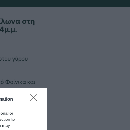
ίλωνα στη
4μ.μ.
ώτου γύρου
ό Φοίνικα και
συγκομιδή.
mation
.com ο
sonal or
ection to
ou may
ε και στον