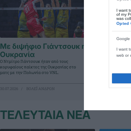
I want t
of my P
was col
Opted 
Google 
Με διψήφιο Γιάντσουκ η
Με εξαιρ
I want t
Ουκρανία
Ουκρανί
web or d
Ο Ντμίτρο Γιάντσουκ ήταν από τους
Η Ουκρανία νίκη
κορυφαίους παίκτες της Ουκρανίας στο
σε ένα ματς που
ματς με την Πολωνία στο VNL.
βοήθησε σημαντ
30.07.2026
ΒΟΛΕΪ ΑΝΔΡΩΝ
19.07.2026
ΒΟ
ΤΕΛΕΥΤΑΙΑ ΝΕΑ