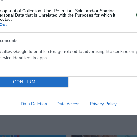
o opt-out of Collection, Use, Retention, Sale, and/or Sharing
ersonal Data that Is Unrelated with the Purposes for which it
lected.
Out
consents
ετικό Γιάντσουκ η
Με διψήφιο Γιάντ
o allow Google to enable storage related to advertising like cookies on
α
Ουκρανία
evice identifiers in apps.
σε τη Γερμανία για το VNL,
Η Ουκρανία ηττήθηκε 3-1 από τη 
 ο Ντμίτρο Γιάντσουκ
το VNL, σε ένα ματς που ο Ντμίτ
ικά.
Γιάντσουκ είχε 10 πόντους.
CONFIRM
ΛΕΪ ΑΝΔΡΩΝ
17.07.2026
ΒΟΛΕΪ ΑΝΔΡΩΝ
Data Deletion
Data Access
Privacy Policy