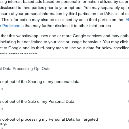
eing interest-based ads based on personal information utilized by us or
γύρο ο Μίλωνας είναι μια ομάδα η οποία έχει καλ
disclosed to third parties prior to your opt-out. You may separately opt-
losure of your personal information by third parties on the IAB’s list of
α δημιουργήσει προβλήματα.
. This information may also be disclosed by us to third parties on the
IA
Participants
that may further disclose it to other third parties.
είς θέλουμε να συνεχίσουμε τις νίκες και να π
 that this website/app uses one or more Google services and may gath
ό το σερί. Προετοιμαζόμαστε κατάλληλα για αυτό
including but not limited to your visit or usage behaviour. You may click 
υμε αυτό που θέλουμε»
 to Google and its third-party tags to use your data for below specifi
ogle consent section.
l Data Processing Opt Outs
o opt-out of the Sharing of my personal data.
In
o opt-out of the Sale of my Personal Data.
In
to opt-out of processing my Personal Data for Targeted
ing.
In