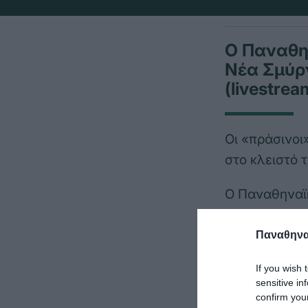
Ο Παναθη
Νέα Σμύρν
(livestrea
Οι «πράσινοι
στο κλειστό 
Ο Παναθηναϊκ
Ολυμπιακό κα
Παναθηναϊ
Σε δήλωση το
Αλέξανδρος Ρ
If you wish 
sensitive in
confirm you
«Είναι ένα ι