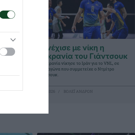
σουκ η
Συνέχισε με νίκη η
Ουκρανία του Γιάντσουκ
Σερβία για
Η Ουκρανία νίκησε το Ιράν για το VNL, σε
ρο
έναν αγώνα που συμμετείχε ο Ντμίτρο
Γιάντσουκ.
15.07.2026
ΒΟΛΕΪ ΑΝΔΡΩΝ