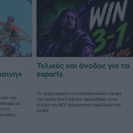
Τελικός και άνοδος για τα
άσινη»
esports
Το τμήμα esports του Παναθηναϊκού νίκησε
κησε την
την ομάδα HatTrick και προκρίθηκε στον
τάθλημα με
τελικό του HCC παίρνοντας παράλληλα την
ύ στη
άνοδο.
οκτάδας.