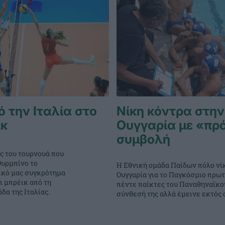
 την Ιταλία στο
Νίκη κόντρα στην
ικ
Ουγγαρία με «πρ
συμβολή
ς του τουρνουά που
Ουρμπίνο το
Η Εθνική ομάδα Παίδων πόλο νί
κό μας συγκρότημα
Ουγγαρία για το Παγκόσμιο πρω
ι μπρέικ από τη
πέντε παίκτες του Παναθηναϊκο
α της Ιταλίας.
σύνθεσή της αλλά έμεινε εκτός 