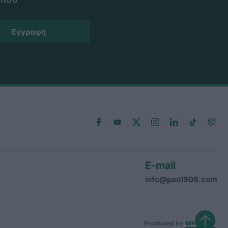
E-mail
info@pao1908.com
↑
Produced by
WHISKEY