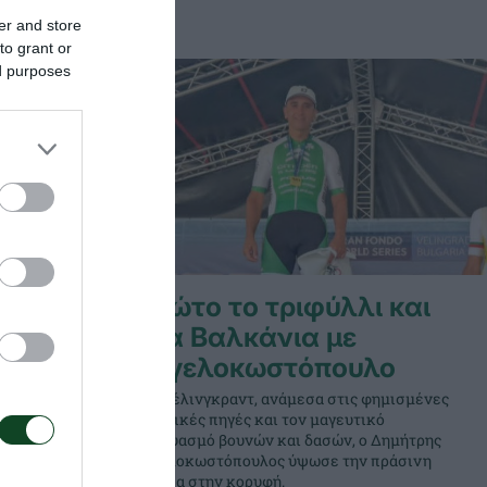
er and store
to grant or
ed purposes
Πρώτο το τριφύλλι και
στα Βαλκάνια με
ο
Αγγελοκωστόπουλο
Στο Βέλινγκραντ, ανάμεσα στις φημισμένες
ιαματικές πηγές και τον μαγευτικό
ι στην Πύλη
συνδυασμό βουνών και δασών, ο Δημήτρης
ηκε με
Αγγελοκωστόπουλος ύψωσε την πράσινη
 αγώνας της
σημαία στην κορυφή.