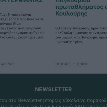
πρωταθλήματος 
Κουλούρης
Παναθηναϊκού είναι
ει ξεπεράσει προ πολλού τα
σύνορα. Είναι
Ο Αρσένης Κουλούρης πραγματο
 το γεγονός πως υπάρχουν
πολύ καλή εμφάνιση στον προκρ
ιουργήθηκαν προς τιμήν του
του μήκους στο Παγκόσμιο πρω
λόγου και έχουν πάρει την
Κ20 του Όρεγκον.
 ΑΘΗΝΑΙΣ
08.08.2026
ΣΤΙΒΟΣ
NEWSLETTER
ου στο Newsletter μπορείς εύκολα να παρακολ
 τις εξελίξεις του Παναθηναϊκού Αθλητικού Ομ