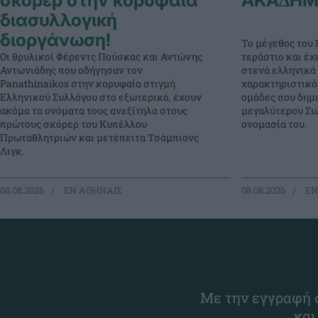
διασυλλογική
διοργάνωση!
Το μέγεθος του 
Οι θρυλικοί Φέρεντς Πούσκας και Αντώνης
τεράστιο και έχ
Αντωνιάδης που οδήγησαν τον
στενά ελληνικά 
Panathinaikos στην κορυφαία στιγμή
χαρακτηριστικό
Ελληνικού Συλλόγου στο εξωτερικό, έχουν
ομάδες που δημ
ακόμα τα ονόματα τους ανεξίτηλα στους
μεγαλύτερου Συλ
πρώτους σκόρερ του Κυπέλλου
ονομασία του.
Πρωταθλητριών και μετέπειτα Τσάμπιονς
Λιγκ.
08.08.2026
EΝ ΑΘΗΝΑΙΣ
08.08.2026
EΝ
Με την εγγραφή σ
και