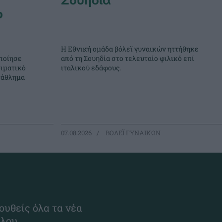
ο
Η Εθνική ομάδα βόλεϊ γυναικών ηττήθηκε
ποίησε
από τη Σουηδία στο τελευταίο φιλικό επί
ιματικό
ιταλικού εδάφους.
τάθλημα
07.08.2026
ΒΟΛΕΪ ΓΥΝΑΙΚΩΝ
ουθείς όλα τα νέα
ίλου