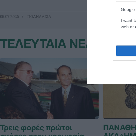
Google 
05.07.2026
ΠΟΔΗΛΑΣΙΑ
04.07.2026
ΠΟ
I want t
web or d
ΤΕΛΕΥΤΑΙΑ ΝΕΑ
Τρεις φορές πρώτοι
ΠΑΝΑΘΗ
σκόρερ στην κορυφαία
ΑΚΑ∆ΗΜ