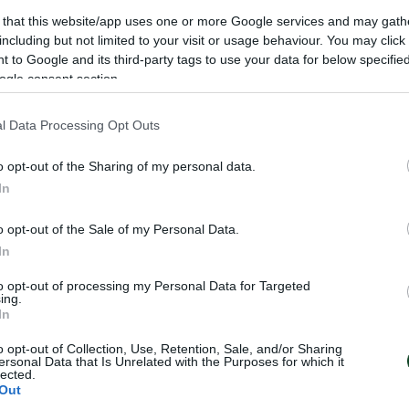
 that this website/app uses one or more Google services and may gath
including but not limited to your visit or usage behaviour. You may click 
 to Google and its third-party tags to use your data for below specifi
ogle consent section.
l Data Processing Opt Outs
o opt-out of the Sharing of my personal data.
In
o opt-out of the Sale of my Personal Data.
In
η απόβαση» και
Στο βάθρο του
δειά!
Πανελληνίου
to opt-out of processing my Personal Data for Targeted
ing.
πρωταθλήματος 
In
Καφρίτσας
ση έκαναν οι αθλητές του
ε αγώνα ατομικής
o opt-out of Collection, Use, Retention, Sale, and/or Sharing
Μεγάλη επιτυχία για το τριφύλλ
ersonal Data that Is Unrelated with the Purposes for which it
 ο οποίος έλαβε χώρα στην
Τρικάλων, όπου πραγματοποιήθ
lected.
άρτου.
απόλυτη επιτυχία ο απαιτητικός
Out
Ατομικής Χρονομέτρησης.