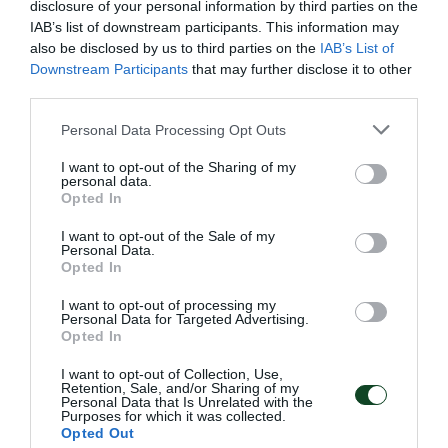
disclosure of your personal information by third parties on the
IAB’s list of downstream participants. This information may
also be disclosed by us to third parties on the
IAB’s List of
Downstream Participants
that may further disclose it to other
third parties.
Please note that this website/app uses one or more Google
Personal Data Processing Opt Outs
services and may gather and store information including but
not limited to your visit or usage behaviour. You may click to
I want to opt-out of the Sharing of my
personal data.
grant or deny consent to Google and its third-party tags to
Opted In
use your data for below specified purposes in below Google
consent section.
I want to opt-out of the Sale of my
Τα φιλικά του βόλεϊ γυναικών
Personal Data.
Opted In
Ο Παναθηναϊκός θα πάρει μέρος, μεταξύ άλλων, σε δύο
τουρνουά στην Ιταλία
I want to opt-out of processing my
Personal Data for Targeted Advertising.
Opted In
23.07.2026
ΒΟΛΕΪ ΓΥΝΑΙΚΩΝ
I want to opt-out of Collection, Use,
Retention, Sale, and/or Sharing of my
Personal Data that Is Unrelated with the
Purposes for which it was collected.
Opted Out