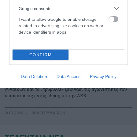
Google consents
I want to allow Google to enable storage
related to advertising like cookies on web or
device identifiers in apps.
CONFIRM
Η κλήρωση της Volley League
γυναικών
Data Deletion
Data Access
Privacy Policy
Πραγματοποιήθηκε η κλήρωση της Volley League
γυναικών και το «τριφύλλι» ξεκινάει τις αγωνιστικές του
υποχρεώσεις εντός έδρας με την ΑΕΚ.
21.07.2026
ΒΟΛΕΪ ΓΥΝΑΙΚΩΝ