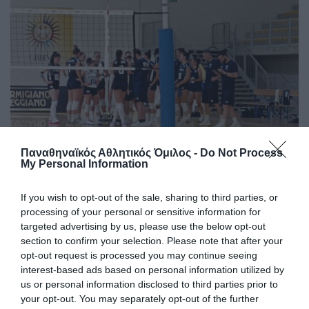
Παναθηναϊκός Αθλητικός Όμιλος -
Do Not Process
Φιλική ισοπαλία με διπλή
My Personal Information
«πράσινη» συμμετοχή
If you wish to opt-out of the sale, sharing to third parties, or
Η Εθνική ομάδα βόλεϊ γυναικών αναδείχθηκε ισόπαλη με
processing of your personal or sensitive information for
την αντίστοιχη της Σουηδία σε φιλική αναμέτρηση που
targeted advertising by us, please use the below opt-out
συμμετείχαν δύο παίκτριες του Παναθηναϊκού.
section to confirm your selection. Please note that after your
opt-out request is processed you may continue seeing
interest-based ads based on personal information utilized by
05.08.2026
ΒΟΛΕΪ ΓΥΝΑΙΚΩΝ
us or personal information disclosed to third parties prior to
your opt-out. You may separately opt-out of the further