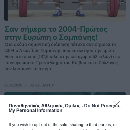
Σαν σήμερα το 2004-Πρώτος
στην Ευρώπη ο Σαμπάνης!
Μια ακόμα σημαντική διάκριση πέτυχε σαν σήμερα το
2004 ο Λεωνίδας Σαμπάνης που κατέκτησε την πρώτη
θέση στο αρασέ (137,5 κιλά στην κατηγορία 62 κιλών) στο
πανευρωπαϊκό Πρωτάθλημα του Κιέβου και ο Σύλλογος
δεν λησμονεί τη στιγμή.
21.04.2026
ΑΡΣΗ ΒΑΡΩΝ
Παναθηναϊκός Αθλητικός Όμιλος -
Do Not Process
My Personal Information
If you wish to opt-out of the sale, sharing to third parties, or