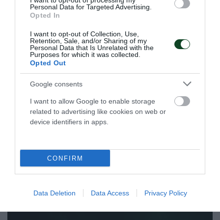
I want to opt-out of processing my
Personal Data for Targeted Advertising.
Opted In
I want to opt-out of Collection, Use,
Retention, Sale, and/or Sharing of my
Personal Data that Is Unrelated with the
Purposes for which it was collected.
Opted Out
Google consents
Στη μνήμη του Άλκη
I want to allow Google to enable storage
To τμήμα άρσης βαρών του Παναθηναϊκού συμμετείχε και
related to advertising like cookies on web or
φέτος στους αγώνες που έγιναν στη μνήμη του
device identifiers in apps.
αδικοχαμένου Άλκη Καμπανού.
29.03.2026
ΑΡΣΗ ΒΑΡΩΝ
CONFIRM
ΤΕΛΕΥΤΑΙΑ ΝΕΑ
Data Deletion
Data Access
Privacy Policy