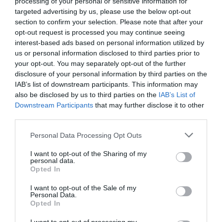
processing of your personal or sensitive information for
targeted advertising by us, please use the below opt-out
section to confirm your selection. Please note that after your
opt-out request is processed you may continue seeing
interest-based ads based on personal information utilized by
us or personal information disclosed to third parties prior to
your opt-out. You may separately opt-out of the further
Σαν σήμερα το 1999-Αργυρός ο
disclosure of your personal information by third parties on the
IAB’s list of downstream participants. This information may
«πράσινος άτλαντας»
also be disclosed by us to third parties on the
IAB’s List of
Συγκλονιστικός ήταν ο μεγάλος αρσιβαρίστας του
Downstream Participants
that may further disclose it to other
Παναθηναϊκού Λεωνίδας Σαμπάνης πριν από 27 χρόνια στο
third parties.
πανευρωπαϊκό πρωτάθλημα που έγινε στη Λα Κορούνια και
Please note that this website/app uses one or more Google
ο Σύλλογος δεν ξεχνά τη στιγμή.
Personal Data Processing Opt Outs
services and may gather and store information including but
not limited to your visit or usage behaviour. You may click to
I want to opt-out of the Sharing of my
personal data.
14.04.2026
ΑΡΣΗ ΒΑΡΩΝ
grant or deny consent to Google and its third-party tags to
Opted In
use your data for below specified purposes in below Google
consent section.
I want to opt-out of the Sale of my
Personal Data.
Opted In