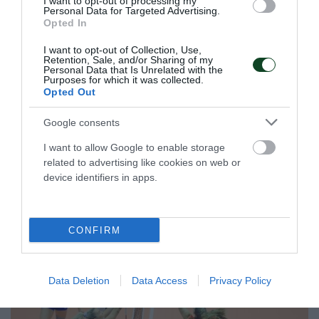
I want to opt-out of processing my
Personal Data for Targeted Advertising.
Opted In
I want to opt-out of Collection, Use,
Retention, Sale, and/or Sharing of my
Personal Data that Is Unrelated with the
Στη μνήμη του Άλκη
Purposes for which it was collected.
Opted Out
To τμήμα άρσης βαρών του Παναθηναϊκού συμμετείχε και
φέτος στους αγώνες που έγιναν στη μνήμη του
αδικοχαμένου Άλκη Καμπανού.
Google consents
I want to allow Google to enable storage
related to advertising like cookies on web or
29.03.2026
ΑΡΣΗ ΒΑΡΩΝ
device identifiers in apps.
ΤΕΛΕΥΤΑΙΑ ΝΕΑ
CONFIRM
Data Deletion
Data Access
Privacy Policy