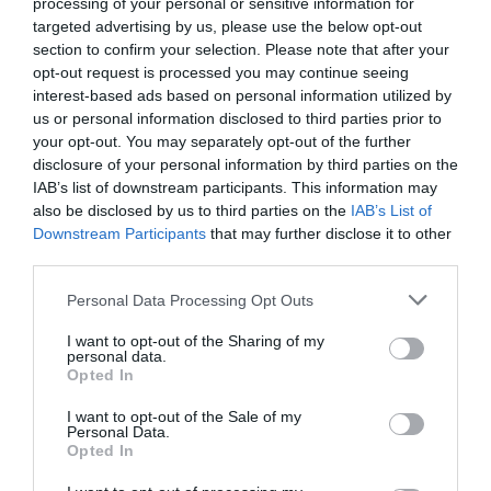
processing of your personal or sensitive information for
targeted advertising by us, please use the below opt-out
section to confirm your selection. Please note that after your
opt-out request is processed you may continue seeing
Σαν σήμερα το 1999-Αργυρός ο
interest-based ads based on personal information utilized by
«πράσινος άτλαντας»
us or personal information disclosed to third parties prior to
Συγκλονιστικός ήταν ο μεγάλος αρσιβαρίστας του
your opt-out. You may separately opt-out of the further
Παναθηναϊκού Λεωνίδας Σαμπάνης πριν από 27 χρόνια στο
disclosure of your personal information by third parties on the
πανευρωπαϊκό πρωτάθλημα που έγινε στη Λα Κορούνια και
IAB’s list of downstream participants. This information may
ο Σύλλογος δεν ξεχνά τη στιγμή.
also be disclosed by us to third parties on the
IAB’s List of
Downstream Participants
that may further disclose it to other
third parties.
14.04.2026
ΑΡΣΗ ΒΑΡΩΝ
Please note that this website/app uses one or more Google
Personal Data Processing Opt Outs
services and may gather and store information including but
not limited to your visit or usage behaviour. You may click to
I want to opt-out of the Sharing of my
personal data.
grant or deny consent to Google and its third-party tags to
Opted In
use your data for below specified purposes in below Google
consent section.
I want to opt-out of the Sale of my
Personal Data.
Opted In