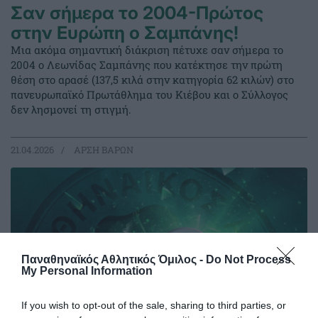
Σαν σήμερα το 2004-Πρώτος
στην Ευρώπη ο Σαμπάνης!
Μια ακόμα σημαντική διάκριση πέτυχε σαν σήμερα το
2004 ο Λεωνίδας Σαμπάνης που κατέκτησε την πρώτη
θέση στο αρασέ (137,5 κιλά στην κατηγορία 62 κιλών) στο
πανευρωπαϊκό Πρωτάθλημα του Κιέβου και ο Σύλλογος
δεν λησμονεί τη στιγμή.
21.04.2026
ΑΡΣΗ ΒΑΡΩΝ
Παναθηναϊκός Αθλητικός Όμιλος -
Do Not Process
My Personal Information
If you wish to opt-out of the sale, sharing to third parties, or