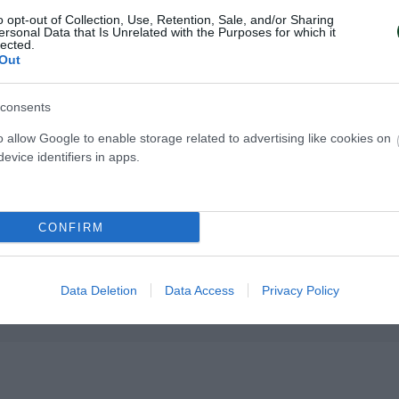
o opt-out of Collection, Use, Retention, Sale, and/or Sharing
ersonal Data that Is Unrelated with the Purposes for which it
lected.
Out
consents
η της Allwyn
Η κλήρωση της
o allow Google to enable storage related to advertising like cookies on
Basketball League
EuroLeague Wom
evice identifiers in apps.
Ο Παναθηναϊκός έμαθε το μονοπά
κε η κλήρωση της Allwyn
την πρόκριση στους ομίλους της
CONFIRM
all League 1 για τη σεζόν
EuroLeague.
Data Deletion
Data Access
Privacy Policy
ΑΣΚΕΤ ΓΥΝΑΙΚΩΝ
16.07.2026
ΜΠΑΣΚΕΤ ΓΥΝΑΙΚ