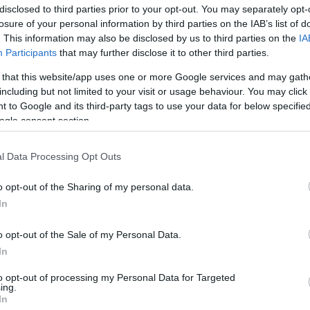
disclosed to third parties prior to your opt-out. You may separately opt-
Χριστινάκη 11(1), Μποσγανά 5, Αλεξανδρή 2, Διέλ
losure of your personal information by third parties on the IAB’s list of
. This information may also be disclosed by us to third parties on the
IA
Participants
that may further disclose it to other third parties.
χαήλοφ): Γκεοργκίεβα 15(1), Κότσεβα 14(2), Χρίστ
 that this website/app uses one or more Google services and may gath
 11, Ζλατάνοβα 12, Νάτσκινα, Νικόλοβα, Πέτροβα, 
including but not limited to your visit or usage behaviour. You may click 
 to Google and its third-party tags to use your data for below specifi
ogle consent section.
l Data Processing Opt Outs
o opt-out of the Sharing of my personal data.
In
o opt-out of the Sale of my Personal Data.
In
to opt-out of processing my Personal Data for Targeted
ing.
In