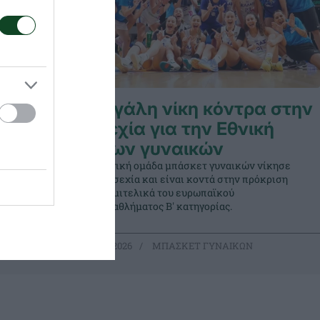
Μεγάλη νίκη κόντρα στην
en
Τσεχία για την Εθνική
Νέων γυναικών
τι του για
Η Εθνική ομάδα μπάσκετ γυναικών νίκησε
την Τσεχία και είναι κοντά στην πρόκριση
στα ημιτελικά του ευρωπαϊκού
πρωταθλήματος Β' κατηγορίας.
ΩΝ
08.07.2026
ΜΠΑΣΚΕΤ ΓΥΝΑΙΚΩΝ