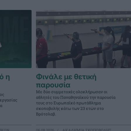
ό η
Φινάλε με θετική
παρουσία
Με δύο συμμετοχές ολοκλήρωσαν οι
ος
αθλητές του Παναθηναϊκού την παρουσία
νεργασίας
τους στο Ευρωπαϊκό πρωτάθλημα
μα
σκοποβολής κάτω των 23 ετών στο
Βρότσλαβ.
ΙΚΩΝ
06.08.2026
ΑΚΑΔΗΜΙΑ ΣΚΟΠΟΒΟΛΗΣ