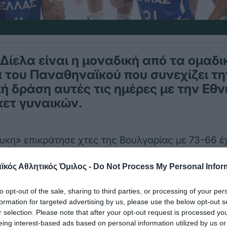
Δίελα είναι η μοναδική από τα ομαδι
 του Παναθηναϊκού που συνεχίζει τη
ή δράση αυτές τις ημέρες με την Εθ
κετ γυναικών.
κη» επικράτησε χτες της Βουλγαρίας με 73-66 έ
την «πράσινη» αθλήτρια.
κός Αθλητικός Όμιλος -
Do Not Process My Personal Infor
 δεκάλεπτα του αγώνα ήταν τα εξής: 21-12, 32-26,
to opt-out of the sale, sharing to third parties, or processing of your per
formation for targeted advertising by us, please use the below opt-out s
r selection. Please note that after your opt-out request is processed y
αρινός): Σπανού 6, Νικολοπούλου 15(1), Σταμολά
eing interest-based ads based on personal information utilized by us or