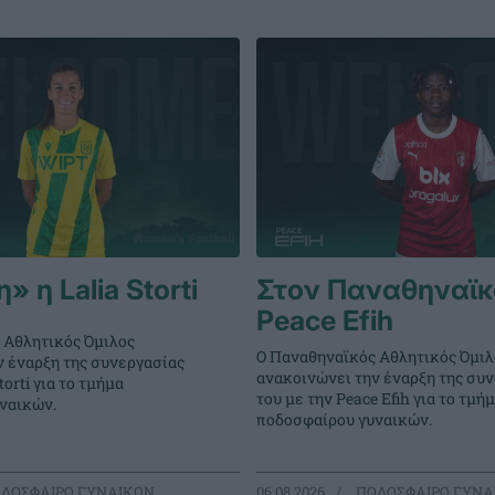
 η Lalia Storti
Στον Παναθηναϊκ
Peace Efih
 Αθλητικός Όμιλος
Ο Παναθηναϊκός Αθλητικός Όμιλ
ν έναρξη της συνεργασίας
ανακοινώνει την έναρξη της συ
torti για το τμήμα
του με την Peace Efih για το τμή
ναικών.
ποδοσφαίρου γυναικών.
ΔΟΣΦΑΙΡΟ ΓΥΝΑΙΚΩΝ
06.08.2026
ΠΟΔΟΣΦΑΙΡΟ ΓΥΝΑ