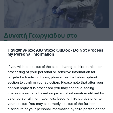
Δυνατή Γεωργιάδου στο
Ευρωπαϊκό
Μια ακόμη δυνατή παρουσία σε μεγάλη διεθνή
Παναθηναϊκός Αθλητικός Όμιλος -
Do Not Process
διοργάνωση πραγματοποίησε η Δέσποινα Γεωργιάδου, η
My Personal Information
οποία κατέλαβε την ένατη θέση στη σπάθη γυναικών, στο
Ευρωπαϊκό Πρωτάθλημα Ξιφασκίας που διεξάγεται στο
If you wish to opt-out of the sale, sharing to third parties, or
Αντονί της Γαλλίας.
processing of your personal or sensitive information for
targeted advertising by us, please use the below opt-out
section to confirm your selection. Please note that after your
16.06.2026
ΞΙΦΑΣΚΙΑ
opt-out request is processed you may continue seeing
interest-based ads based on personal information utilized by
us or personal information disclosed to third parties prior to
your opt-out. You may separately opt-out of the further
disclosure of your personal information by third parties on the