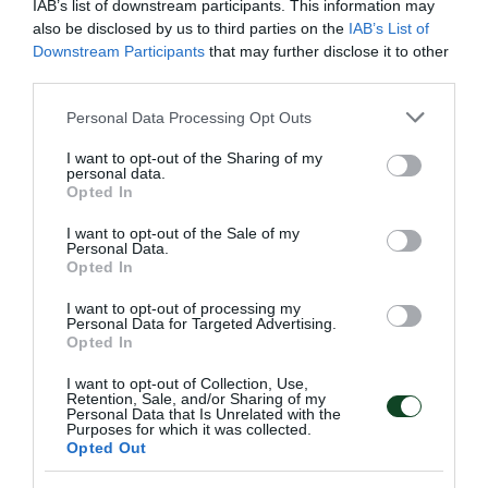
IAB’s list of downstream participants. This information may
also be disclosed by us to third parties on the
IAB’s List of
Downstream Participants
that may further disclose it to other
third parties.
Please note that this website/app uses one or more Google
Personal Data Processing Opt Outs
services and may gather and store information including but
not limited to your visit or usage behaviour. You may click to
I want to opt-out of the Sharing of my
personal data.
grant or deny consent to Google and its third-party tags to
Opted In
use your data for below specified purposes in below Google
Πρωταθλήτρια η Καλλιόπη
consent section.
I want to opt-out of the Sale of my
Ιωαννίδου στο πρωτάθλημα
Personal Data.
βετεράνων
Opted In
Η Καλλιόπη Ιωαννίδου κατέκτησε το χρυσό μετάλλιο στο
I want to opt-out of processing my
πρωτάθλημα βετεράνων στο ξίφος μονομαχίας.
Personal Data for Targeted Advertising.
Opted In
I want to opt-out of Collection, Use,
13.06.2026
ΞΙΦΑΣΚΙΑ
Retention, Sale, and/or Sharing of my
Personal Data that Is Unrelated with the
Purposes for which it was collected.
Opted Out
ΤΕΛΕΥΤΑΙΑ ΝΕΑ