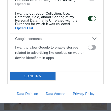
Opted In
Η κλήρωση της EuroLeague
I want to opt-out of Collection, Use,
Women
Retention, Sale, and/or Sharing of my
Personal Data that Is Unrelated with the
Ο Παναθηναϊκός έμαθε το μονοπάτι του για την πρόκριση
Purposes for which it was collected.
στους ομίλους της EuroLeague.
Opted Out
Google consents
16.07.2026
ΜΠΑΣΚΕΤ ΓΥΝΑΙΚΩΝ
I want to allow Google to enable storage
related to advertising like cookies on web or
device identifiers in apps.
CONFIRM
Data Deletion
Data Access
Privacy Policy