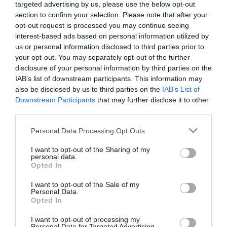
targeted advertising by us, please use the below opt-out
section to confirm your selection. Please note that after your
Η κλήρωση της Allwyn Women’s
opt-out request is processed you may continue seeing
Basketball League 1
interest-based ads based on personal information utilized by
us or personal information disclosed to third parties prior to
Πραγματοποιήθηκε η κλήρωση της Allwyn Women’s
your opt-out. You may separately opt-out of the further
Basketball League 1 για τη σεζόν 2026-2027.
disclosure of your personal information by third parties on the
IAB’s list of downstream participants. This information may
23.07.2026
ΜΠΑΣΚΕΤ ΓΥΝΑΙΚΩΝ
also be disclosed by us to third parties on the
IAB’s List of
Downstream Participants
that may further disclose it to other
third parties.
Please note that this website/app uses one or more Google
Personal Data Processing Opt Outs
services and may gather and store information including but
not limited to your visit or usage behaviour. You may click to
I want to opt-out of the Sharing of my
personal data.
grant or deny consent to Google and its third-party tags to
Opted In
use your data for below specified purposes in below Google
consent section.
I want to opt-out of the Sale of my
Personal Data.
Opted In
I want to opt-out of processing my
Personal Data for Targeted Advertising.