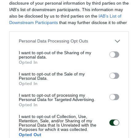
disclosure of your personal information by third parties on the
IAB’s list of downstream participants. This information may
also be disclosed by us to third parties on the
IAB’s List of
Downstream Participants
that may further disclose it to other
third parties.
Please note that this website/app uses one or more Google
Personal Data Processing Opt Outs
services and may gather and store information including but
not limited to your visit or usage behaviour. You may click to
I want to opt-out of the Sharing of my
personal data.
grant or deny consent to Google and its third-party tags to
Opted In
Φιλική ισοπαλία με διπλή
use your data for below specified purposes in below Google
consent section.
I want to opt-out of the Sale of my
«πράσινη» συμμετοχή
Personal Data.
Η Εθνική ομάδα βόλεϊ γυναικών αναδείχθηκε ισόπαλη με
Opted In
την αντίστοιχη της Σουηδία σε φιλική αναμέτρηση που
I want to opt-out of processing my
συμμετείχαν δύο παίκτριες του Παναθηναϊκού.
Personal Data for Targeted Advertising.
Opted In
05.08.2026
ΒΟΛΕΪ ΓΥΝΑΙΚΩΝ
I want to opt-out of Collection, Use,
Retention, Sale, and/or Sharing of my
Personal Data that Is Unrelated with the
Purposes for which it was collected.
Opted Out