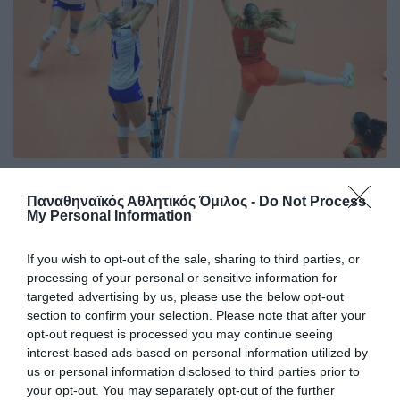
Ήττα από την Ιταλία στο τάι
Παναθηναϊκός Αθλητικός Όμιλος -
Do Not Process
μπρέικ
My Personal Information
Στο δεύτερο ματς του τουρνουά που διεξάγεται στο
Ουρμπίνο το αντιπροσωπευτικό μας συγκρότημα ηττήθηκε
If you wish to opt-out of the sale, sharing to third parties, or
στο τάι μπρέικ από τη Μεσογειακή ομάδα της Ιταλίας.
processing of your personal or sensitive information for
targeted advertising by us, please use the below opt-out
section to confirm your selection. Please note that after your
06.08.2026
ΒΟΛΕΪ ΓΥΝΑΙΚΩΝ
opt-out request is processed you may continue seeing
interest-based ads based on personal information utilized by
us or personal information disclosed to third parties prior to
your opt-out. You may separately opt-out of the further