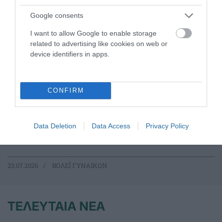
Google consents
I want to allow Google to enable storage
related to advertising like cookies on web or
device identifiers in apps.
CONFIRM
Τα φιλικά του βόλεϊ γυναικών
Data Deletion
Data Access
Privacy Policy
Ο Παναθηναϊκός θα πάρει μέρος, μεταξύ άλλων, σε δύο
τουρνουά στην Ιταλία
23.07.2026
ΒΟΛΕΪ ΓΥΝΑΙΚΩΝ
ΤΕΛΕΥΤΑΙΑ ΝΕΑ