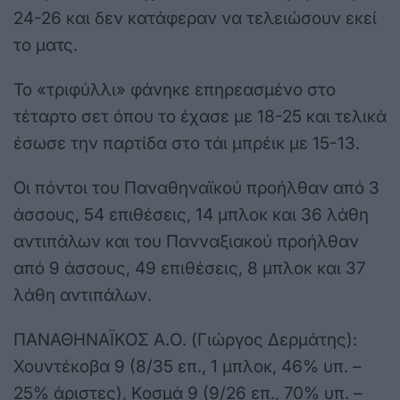
24-26 και δεν κατάφεραν να τελειώσουν εκεί
το ματς.
Το «τριφύλλι» φάνηκε επηρεασμένο στο
τέταρτο σετ όπου το έχασε με 18-25 και τελικά
έσωσε την παρτίδα στο τάι μπρέικ με 15-13.
Οι πόντοι του Παναθηναϊκού προήλθαν από 3
άσσους, 54 επιθέσεις, 14 μπλοκ και 36 λάθη
αντιπάλων και του Πανναξιακού προήλθαν
από 9 άσσους, 49 επιθέσεις, 8 μπλοκ και 37
λάθη αντιπάλων.
ΠΑΝΑΘΗΝΑΪΚΟΣ Α.Ο. (Γιώργος Δερμάτης):
Χουντέκοβα 9 (8/35 επ., 1 μπλοκ, 46% υπ. –
25% άριστες), Κοσμά 9 (9/26 επ., 70% υπ. –