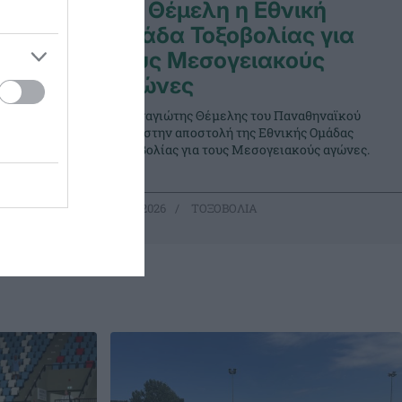
ία στη
Με Θέμελη η Εθνική
Ομάδα Τοξοβολίας για
τους Μεσογειακούς
 δυναμικές
αγώνες
ολίας που
δο Νίκαιας,
Ο Παναγιώτης Θέμελης του Παναθηναϊκού
ς και
είναι στην αποστολή της Εθνικής Ομάδας
ες θέσεις
Τοξοβολίας για τους Μεσογειακούς αγώνες.
09.06.2026
ΤΟΞΟΒΟΛΙΑ