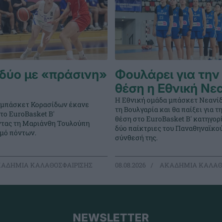
δύο με «πράσινη»
Φουλάρει για την
θέση η Εθνική Νε
Η Εθνική ομάδα μπάσκετ Νεανί
 μπάσκετ Κορασίδων έκανε
τη Βουλγαρία και θα παίξει για 
στο EuroBasket Β'
θέση στο EuroBasket Β' κατηγορ
ντας τη Μαριάνθη Τουλούπη
δύο παίκτριες του Παναθηναϊκο
θμό πόντων.
σύνθεσή της.
ΑΔΗΜΙΑ ΚΑΛΑΘΟΣΦΑΙΡΙΣΗΣ
08.08.2026
ΑΚΑΔΗΜΙΑ ΚΑΛΑΘ
NEWSLETTER