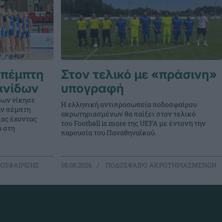
 πέμπτη
Στον τελικό με «πράσινη»
ανίδων
υπογραφή
δων νίκησε
Η ελληνική αντιπροσωπεία ποδοσφαίρου
την πέμπτη
ακρωτηριασμένων θα παίξει στον τελικό
ίας έχοντας
του Football is more της UEFA με έντονη την
ύ στη
παρουσία του Παναθηναϊκού.
ΟΣΦΑΙΡΙΣΗΣ
08.08.2026
ΠΟΔΟΣΦΑΙΡΟ ΑΚΡΩΤΗΡΙΑΣΜΕΝΩΝ