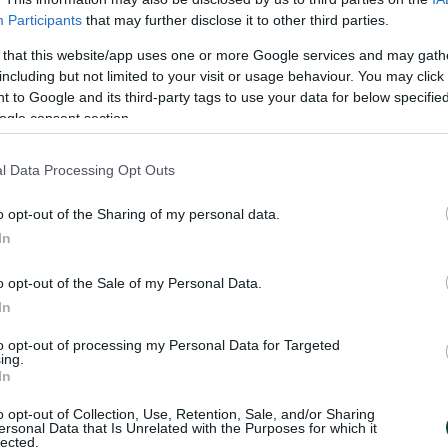
ος
νόμου 15
με 647.
Participants
that may further disclose it to other third parties.
 that this website/app uses one or more Google services and may gath
including but not limited to your visit or usage behaviour. You may click 
 to Google and its third-party tags to use your data for below specifi
ogle consent section.
l Data Processing Opt Outs
o opt-out of the Sharing of my personal data.
In
o opt-out of the Sale of my Personal Data.
In
to opt-out of processing my Personal Data for Targeted
ing.
In
o opt-out of Collection, Use, Retention, Sale, and/or Sharing
ersonal Data that Is Unrelated with the Purposes for which it
lected.