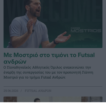
Με Μοστριό στο τιμόνι το Futsal
ανδρών
Ο Παναθηναϊκός Αθλητικός Όμιλος ανακοινώνει την
έναρξη της συνεργασίας του με τον προπονητή Γιάννη
Μοστριό για το τμήμα Futsal Ανδρών.
29.06.2026
FUTSAL ΑΝΔΡΩΝ