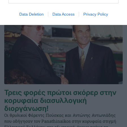
ΤΕΛΕΥΤΑΙΑ ΝΕΑ
Data Deletion
Data Access
Privacy Policy
Τρεις φορές πρώτοι σκόρερ στην
κορυφαία διασυλλογική
διοργάνωση!
Οι θρυλικοί Φέρεντς Πούσκας και Αντώνης Αντωνιάδης
που οδήγησαν τον Panathinaikos στην κορυφαία στιγμή