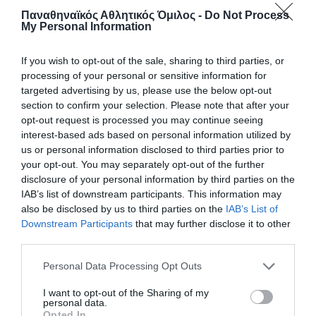
Παναθηναϊκός Αθλητικός Όμιλος -
Do Not Process
My Personal Information
If you wish to opt-out of the sale, sharing to third parties, or
processing of your personal or sensitive information for
targeted advertising by us, please use the below opt-out
section to confirm your selection. Please note that after your
opt-out request is processed you may continue seeing
interest-based ads based on personal information utilized by
us or personal information disclosed to third parties prior to
your opt-out. You may separately opt-out of the further
Σπουδαία νίκη και παραμονή
disclosure of your personal information by third parties on the
Ο Παναθηναϊκός νίκησε εκτός έδρας τους
IAB’s list of downstream participants. This information may
Θρακομακεδόνες με 8-5 και σφράγισε μαθηματικά την
also be disclosed by us to third parties on the
IAB’s List of
παραμονή του στην futsal super league.
Downstream Participants
that may further disclose it to other
third parties.
03.05.2026
FUTSAL ΑΝΔΡΩΝ
Please note that this website/app uses one or more Google
Personal Data Processing Opt Outs
services and may gather and store information including but
not limited to your visit or usage behaviour. You may click to
I want to opt-out of the Sharing of my
personal data.
grant or deny consent to Google and its third-party tags to
Opted In