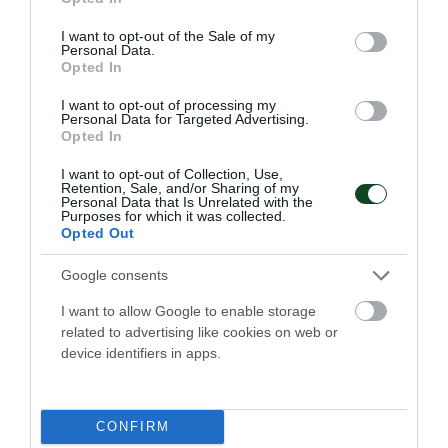
use your data for below specified purposes in below Google
consent section.
I want to opt-out of the Sale of my
Personal Data.
Opted In
I want to opt-out of processing my
Personal Data for Targeted Advertising.
Opted In
I want to opt-out of Collection, Use,
Retention, Sale, and/or Sharing of my
Personal Data that Is Unrelated with the
Purposes for which it was collected.
Νίκη και πανέτοιμος για… τελικό
Opted Out
Ο Παναθηναϊκός επιβλήθηκε εκτός έδρας του Πήγασου
στην Αγία Παρασκευή με 12-2 και στρέφει την προσοχή του
Google consents
στο καθοριστικό εκτός έδρας ματς με τους
I want to allow Google to enable storage
Θρακομακεδόνες.
related to advertising like cookies on web or
device identifiers in apps.
26.04.2026
FUTSAL ΑΝΔΡΩΝ
CONFIRM