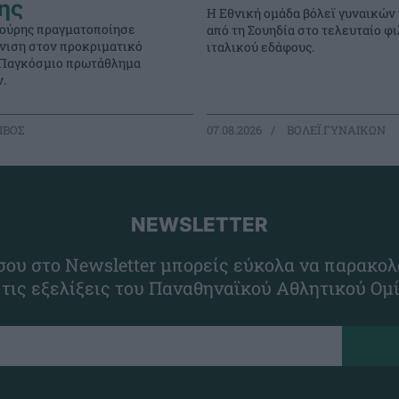
ης
Η Εθνική ομάδα βόλεϊ γυναικών
ούρης πραγματοποίησε
από τη Σουηδία στο τελευταίο φι
νιση στον προκριματικό
ιταλικού εδάφους.
 Παγκόσμιο πρωτάθλημα
.
ΙΒΟΣ
07.08.2026
ΒΟΛΕΪ ΓΥΝΑΙΚΩΝ
NEWSLETTER
ου στο Newsletter μπορείς εύκολα να παρακολ
 τις εξελίξεις του Παναθηναϊκού Αθλητικού Ομ