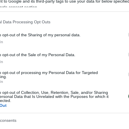
 to Google and its third-party tags to use your data for below specifi
ogle consent section.
l Data Processing Opt Outs
o opt-out of the Sharing of my personal data.
In
o opt-out of the Sale of my Personal Data.
In
η απόβαση» και
Στο βάθρο του
to opt-out of processing my Personal Data for Targeted
δειά!
Πανελληνίου
ing.
In
πρωταθλήματος 
Καφρίτσας
ση έκαναν οι αθλητές του
o opt-out of Collection, Use, Retention, Sale, and/or Sharing
ε αγώνα ατομικής
ersonal Data that Is Unrelated with the Purposes for which it
Μεγάλη επιτυχία για το τριφύλλ
lected.
 ο οποίος έλαβε χώρα στην
Τρικάλων, όπου πραγματοποιήθ
Out
άρτου.
απόλυτη επιτυχία ο απαιτητικός
Ατομικής Χρονομέτρησης.
consents