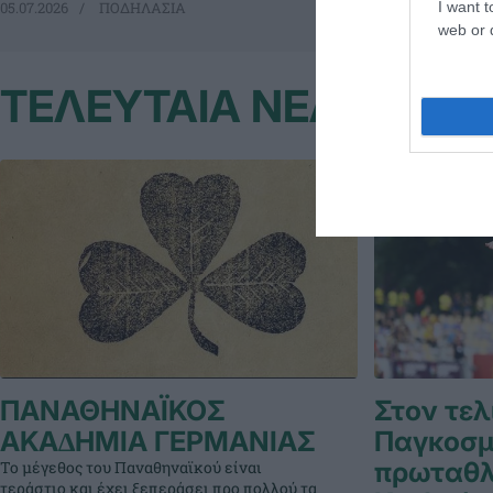
I want t
05.07.2026
ΠΟΔΗΛΑΣΙΑ
04.07.2026
ΠΟ
web or d
ΤΕΛΕΥΤΑΙΑ ΝΕΑ
ΠΑΝΑΘΗΝΑΪΚΟΣ
Στον τελ
ΑΚΑ∆ΗΜΙΑ ΓΕΡΜΑΝΙΑΣ
Παγκοσμ
πρωταθλ
Το μέγεθος του Παναθηναϊκού είναι
τεράστιο και έχει ξεπεράσει προ πολλού τα