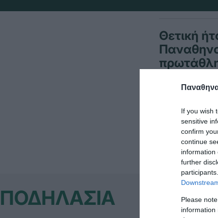
Θετική ήτ
Παναθηνα
πρωτάθλημ
Παναθηναϊ
Στον αγώνα α
If you wish 
κατέκτησε τη
sensitive in
confirm you
continue se
information 
further disc
participants
Downstream 
ΠΟΔΗΛΑΣΙΑ
Please note
information 