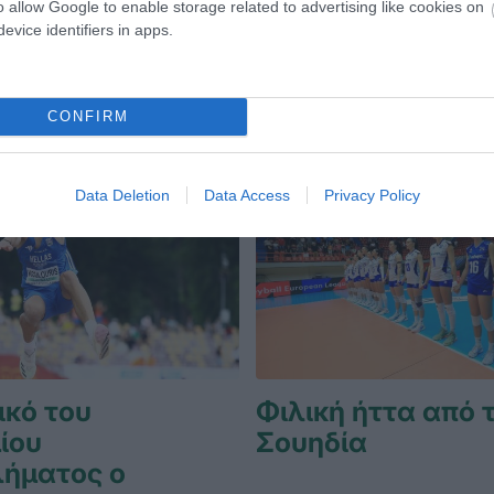
o allow Google to enable storage related to advertising like cookies on
ΔΗΛΑΣΙΑ
26.06.2026
ΠΟΔΗΛΑΣΙΑ
evice identifiers in apps.
CONFIRM
Data Deletion
Data Access
Privacy Policy
ικό του
Φιλική ήττα από 
ίου
Σουηδία
ήματος ο