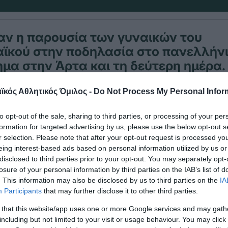
αν η παρουσία των γυναικών του
ϊκού στην ποδηλασία στο πανελλήν
α στην Άρτα και τη δεύτερη ημέρα.
κός Αθλητικός Όμιλος -
Do Not Process My Personal Infor
η
ντοχής η Βασιλική Βούτζαλη ήταν 7
ενώ η Ελευθ
to opt-out of the sale, sharing to third parties, or processing of your per
η
ν 10
θέση.
formation for targeted advertising by us, please use the below opt-out s
r selection. Please note that after your opt-out request is processed y
eing interest-based ads based on personal information utilized by us or
disclosed to third parties prior to your opt-out. You may separately opt-
losure of your personal information by third parties on the IAB’s list of
. This information may also be disclosed by us to third parties on the
IA
Participants
that may further disclose it to other third parties.
 that this website/app uses one or more Google services and may gath
including but not limited to your visit or usage behaviour. You may click 