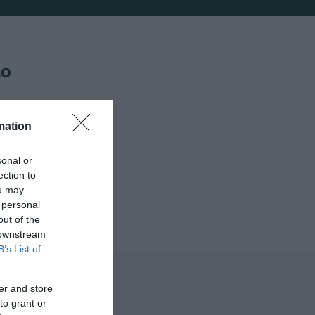
ιο
mation
ερία Λάβαρη
sonal or
ection to
ou may
 personal
out of the
 downstream
B’s List of
er and store
to grant or