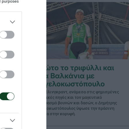
ed purposes
Πρώτο το τριφύλλι και
στα Βαλκάνια με
ο
Αγγελοκωστόπουλο
Στο Βέλινγκραντ, ανάμεσα στις φημισμένες
ιαματικές πηγές και τον μαγευτικό
ι στην Πύλη
συνδυασμό βουνών και δασών, ο Δημήτρης
ηκε με
Αγγελοκωστόπουλος ύψωσε την πράσινη
 αγώνας της
σημαία στην κορυφή.