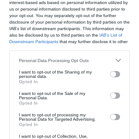
Ζάγκρεμπ.
interest-based ads based on personal information utilized by
us or personal information disclosed to third parties prior to
your opt-out. You may separately opt-out of the further
09.06.2026
ΠΙΝΓΚ ΠΟΝΓΚ ΑΝΔΡΩΝ
disclosure of your personal information by third parties on the
IAB’s list of downstream participants. This information may
also be disclosed by us to third parties on the
IAB’s List of
Downstream Participants
that may further disclose it to other
third parties.
Please note that this website/app uses one or more Google
Personal Data Processing Opt Outs
services and may gather and store information including but
not limited to your visit or usage behaviour. You may click to
I want to opt-out of the Sharing of my
personal data.
grant or deny consent to Google and its third-party tags to
Opted In
use your data for below specified purposes in below Google
consent section.
I want to opt-out of the Sale of my
Personal Data.
Opted In
Με Μάκρα και τη νέα χρονιά!
I want to opt-out of processing my
Personal Data for Targeted Advertising.
Ο Παναθηναϊκός Αθλητικός Όμιλος ανακοινώνει την
Opted In
έναρξη της συνεργασίας του με τον προπονητή της
I want to opt-out of Collection, Use,
ανδρικής ομάδας πινγκ πονγκ Λευτέρη Μάκρα.