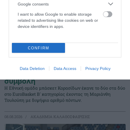
Google consents
I want to allow Google to enable storage
related to advertising like cookies on web or
device identifiers in apps.
CONFIRM
Data Deletion
Data Access
Privacy Policy
Δύο στα δύο με «πράσινη»
σύμβολη
Η Εθνική ομάδα μπάσκετ Κορασίδων έκανε το δύο στα δύο
στο EuroBasket Β' κατηγορίας έχοντας τη Μαριάνθη
Τουλούπη με διψήφιο αριθμό πόντων.
08.08.2026
ΑΚΑΔΗΜΙΑ ΚΑΛΑΘΟΣΦΑΙΡΙΣΗΣ