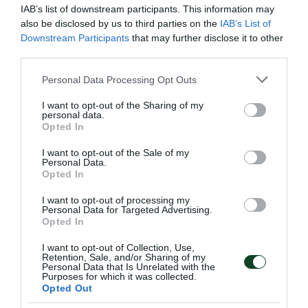
IAB’s list of downstream participants. This information may
also be disclosed by us to third parties on the
IAB’s List of
Downstream Participants
that may further disclose it to other
third parties.
Please note that this website/app uses one or more Google
Personal Data Processing Opt Outs
services and may gather and store information including but
not limited to your visit or usage behaviour. You may click to
I want to opt-out of the Sharing of my
personal data.
Με Μάκρα και τη νέα χρονιά!
grant or deny consent to Google and its third-party tags to
Opted In
use your data for below specified purposes in below Google
Ο Παναθηναϊκός Αθλητικός Όμιλος ανακοινώνει την
consent section.
έναρξη της συνεργασίας του με τον προπονητή της
I want to opt-out of the Sale of my
Personal Data.
ανδρικής ομάδας πινγκ πονγκ Λευτέρη Μάκρα.
Opted In
I want to opt-out of processing my
29.05.2026
ΠΙΝΓΚ ΠΟΝΓΚ ΑΝΔΡΩΝ
Personal Data for Targeted Advertising.
Opted In
I want to opt-out of Collection, Use,
Retention, Sale, and/or Sharing of my
ΤΕΛΕΥΤΑΙΑ ΝΕΑ
Personal Data that Is Unrelated with the
Purposes for which it was collected.
Opted Out