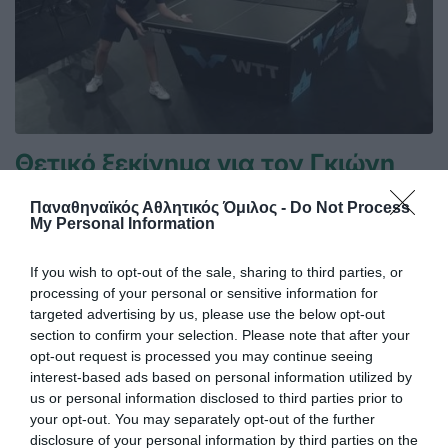
Θετικό ξεκίνημα για τον Γκιώνη
στην Κροατία
Παναθηναϊκός Αθλητικός Όμιλος -
Do Not Process
Ο Παναγιώτης Γκιώνης προκρίθηκε στον δεύτερο
My Personal Information
προκριματικό γύρο του World Table Tennis Contender του
Ζάγκρεμπ.
If you wish to opt-out of the sale, sharing to third parties, or
processing of your personal or sensitive information for
09.06.2026
ΠΙΝΓΚ ΠΟΝΓΚ ΑΝΔΡΩΝ
targeted advertising by us, please use the below opt-out
section to confirm your selection. Please note that after your
opt-out request is processed you may continue seeing
interest-based ads based on personal information utilized by
us or personal information disclosed to third parties prior to
your opt-out. You may separately opt-out of the further
disclosure of your personal information by third parties on the