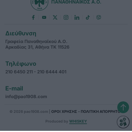
ΠΑΝΑΘΗΝΑΪΚΟΣ Α.Ο.
Διεύθυνση
Γραφεία Παναθηναϊκού Α.Ο.
Αρκαδίας 31, Αθήνα ΤΚ 11526
Τηλέφωνο
210 6450 211 - 210 6444 401
E-mail
info@pao1908.com
↑
© 2026 pao1908.com |
ΟΡΟΙ ΧΡΗΣΗΣ - ΠΟΛΙΤΙΚΗ ΑΠΟΡΡΗΤΟΥ
Produced by
WHISKEY