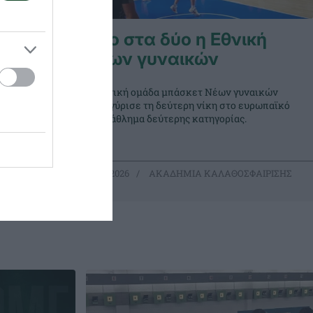
καδημία
Δύο στα δύο η Εθνική
Νέων γυναικών
26-27
Η Εθνική ομάδα μπάσκετ Νέων γυναικών
ει και η
πανηγύρισε τη δεύτερη νίκη στο ευρωπαϊκό
η Λεωφόρο
πρωτάθλημα δεύτερης κατηγορίας.
 μια
!
ΟΣΦΑΙΡΙΣΗΣ
05.07.2026
ΑΚΑΔΗΜΙΑ ΚΑΛΑΘΟΣΦΑΙΡΙΣΗΣ