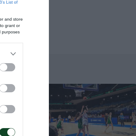
ογλου,
B’s List of
Ογκμπέντε 5 ,
er and store
to grant or
ed purposes