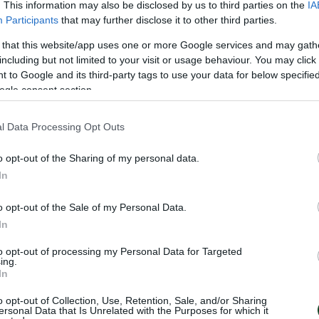
έλης): Βλασσόπουλος, Σπύρογλου 23 (1), Κολσούζ
. This information may also be disclosed by us to third parties on the
IA
Participants
that may further disclose it to other third parties.
(3), Ουκπέμπορ, Καραμίντζος 6, Καρλής, Βαρδής, 
 Ρίννης, Δρέλλας.
 that this website/app uses one or more Google services and may gath
including but not limited to your visit or usage behaviour. You may click 
 to Google and its third-party tags to use your data for below specifi
ogle consent section.
l Data Processing Opt Outs
ΑΙΡΙΣΗΣ
o opt-out of the Sharing of my personal data.
In
o opt-out of the Sale of my Personal Data.
In
to opt-out of processing my Personal Data for Targeted
ing.
In
o opt-out of Collection, Use, Retention, Sale, and/or Sharing
ersonal Data that Is Unrelated with the Purposes for which it