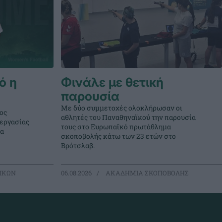
ό η
Φινάλε με θετική
παρουσία
Με δύο συμμετοχές ολοκλήρωσαν οι
ος
αθλητές του Παναθηναϊκού την παρουσία
νεργασίας
τους στο Ευρωπαϊκό πρωτάθλημα
μα
σκοποβολής κάτω των 23 ετών στο
Βρότσλαβ.
ΙΚΩΝ
06.08.2026
ΑΚΑΔΗΜΙΑ ΣΚΟΠΟΒΟΛΗΣ