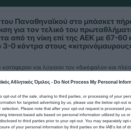
 του Παναθηναϊκού στο μπάσκετ πήρ
ιση για τον τελικό του πρωταθλήματ
τα από τη νίκη επί της ΑΕΚ με 67-60 
 3-0 κόντρα στους «κιτρινόμαυρους
» κατάφεραν και λύγισαν τον «δικέφαλο» και πλέ
αντιμετωπίσουν το Περιστέρι. Τα δεκάλεπτα του α
κός Αθλητικός Όμιλος -
Do Not Process My Personal Infor
32-33, 56-51, 67-60
to opt-out of the sale, sharing to third parties, or processing of your per
Σ ΑΟ (Σιούτης): Γιαννουλάκης 6, Κορωπιώτης, 
formation for targeted advertising by us, please use the below opt-out s
ος Α. 20 (3), Κωστόπουλος Χ., Σιγάλας 6, Πολάτο
r selection. Please note that after your opt-out request is processed y
eing interest-based ads based on personal information utilized by us or
Β., Μπαμπίρης 2, Πουλάκης, Μακαριάδης 5 (1), Γ
disclosed to third parties prior to your opt-out. You may separately opt-
losure of your personal information by third parties on the IAB’s list of