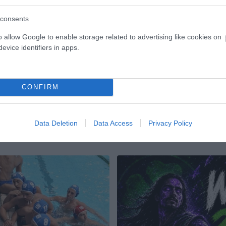
φιλέ
consents
ώνες συνέχισαν την
Οι ακαδημίες βόλεϊ του Παναθη
o allow Google to enable storage related to advertising like cookies on
 δραστηριότητα οι
έδωσαν δυνατές μάχες και αυτό 
evice identifiers in apps.
ϊ του Παναθηναϊκού.
Σαββατοκύριακο
ΑΔΗΜΙΑ ΒΟΛΕΪ ΓΥΝΑΙΚΩΝ
01.03.2026
ΑΚΑΔΗΜΙΑ ΒΟΛΕΪ 
CONFIRM
Data Deletion
Data Access
Privacy Policy