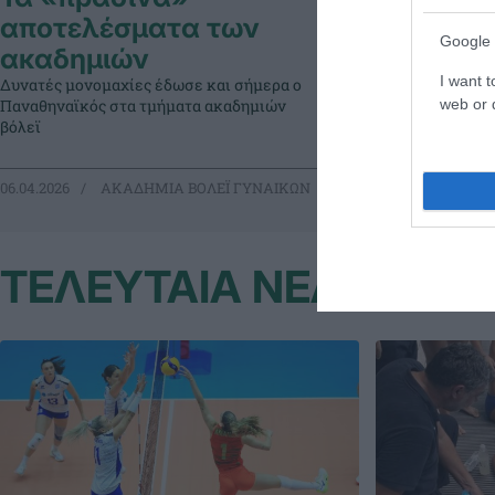
αποτελέσματα των
φιλέ
Google 
ακαδημιών
Με τέσσερις αγ
I want t
Δυνατές μονομαχίες έδωσε και σήμερα ο
αγωνιστική τους
web or d
Παναθηναϊκός στα τμήματα ακαδημιών
ακαδημίες βόλε
βόλεϊ
06.04.2026
ΑΚΑΔΗΜΙΑ ΒΟΛΕΪ ΓΥΝΑΙΚΩΝ
29.03.2026
ΑΚ
ΤΕΛΕΥΤΑΙΑ ΝΕΑ