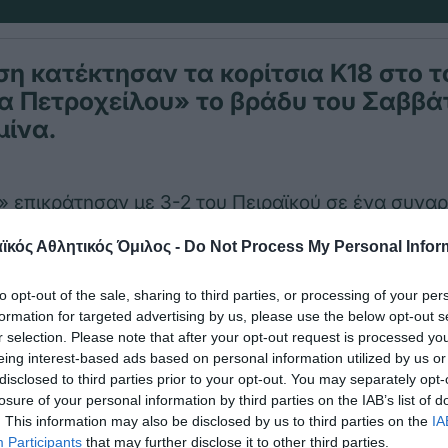
ση κατέκτησαν τα κορίτσια Κ18 στο 
α Πετροχείλου» το βράδυ του Σαββάτ
μίνα.
» επικράτησαν με 3-2 του Πειραϊκού σε ένα συνα
πολλές ανατροπές.
κός Αθλητικός Όμιλος -
Do Not Process My Personal Infor
σε καλά το ματς κατακτώντας τα δύο πρώτα σετ 
to opt-out of the sale, sharing to third parties, or processing of your per
ε η ισοφάριση σε 2-2 που οδήγησε τον αγώνα στο 
formation for targeted advertising by us, please use the below opt-out s
r selection. Please note that after your opt-out request is processed y
eing interest-based ads based on personal information utilized by us or
 «τριφύλλι» μπήκε αποφασισμένο και πήρε τελικά τ
disclosed to third parties prior to your opt-out. You may separately opt-
losure of your personal information by third parties on the IAB’s list of
. This information may also be disclosed by us to third parties on the
IA
Participants
that may further disclose it to other third parties.