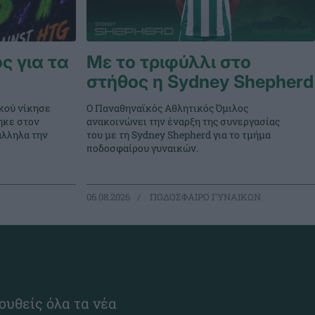
ς για τα
Με το τριφύλλι στο
στήθος η Sydney Shepherd
κού νίκησε
Ο Παναθηναϊκός Αθλητικός Όμιλος
ηκε στον
ανακοινώνει την έναρξη της συνεργασίας
άλληλα την
του με τη Sydney Shepherd για το τμήμα
ποδοσφαίρου γυναικών.
06.08.2026
ΠΟΔΟΣΦΑΙΡΟ ΓΥΝΑΙΚΩΝ
ουθείς όλα τα νέα