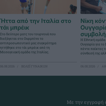
Ήττα από την Ιταλία στο
Νίκη κόν
τάι μπρέικ
Ουγγαρί
συμβολή
Στο δεύτερο ματς του τουρνουά που
διεξάγεται στο Ουρμπίνο το
Η Εθνική ομάδα
αντιπροσωπευτικό μας συγκρότημα
Ουγγαρία για τ
ηττήθηκε στο τάι μπρέικ από τη
πέντε παίκτες 
Μεσογειακή ομάδα της Ιταλίας.
σύνθεσή της αλλ
06.08.2026
ΒΟΛΕΪ ΓΥΝΑΙΚΩΝ
06.08.2026
ΑΚ
Με την εγγραφή σ