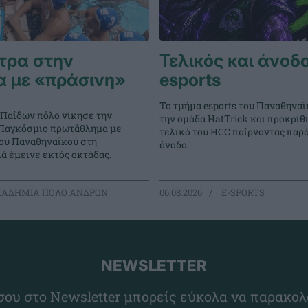
τρα στην
Τελικός και άνοδο
α με «πράσινη»
esports
Το τμήμα esports του Παναθηναϊ
 Παίδων πόλο νίκησε την
την ομάδα HatTrick και προκρίθ
ο Παγκόσμιο πρωτάθλημα με
τελικό του HCC παίρνοντας παρ
του Παναθηναϊκού στη
άνοδο.
ά έμεινε εκτός οκτάδας.
ΑΔΗΜΙΑ ΠΟΛΟ ΑΝΔΡΩΝ
06.08.2026
E-SPORTS
NEWSLETTER
ου στο Newsletter μπορείς εύκολα να παρακολ