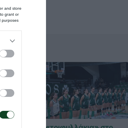
er and store
to grant or
ed purposes
» στο
Τα «τριφυλλάκια» στο