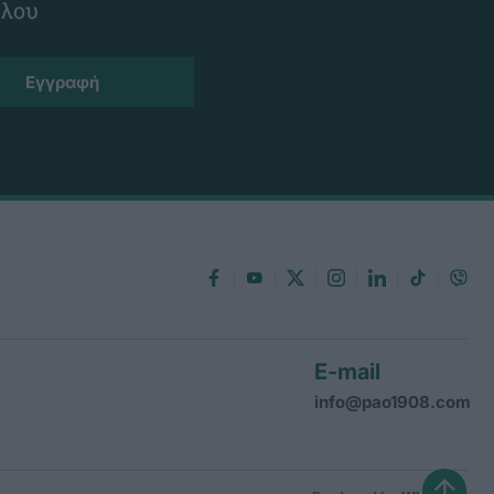
ίλου
E-mail
info@pao1908.com
↑