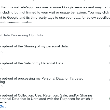
, 25-22, 25-27, 22-25, 15-11
 that this website/app uses one or more Google services and may gath
including but not limited to your visit or usage behaviour. You may click 
 to Google and its third-party tags to use your data for below specifi
ogle consent section.
l Data Processing Opt Outs
ΑΙΚΩΝ
o opt-out of the Sharing of my personal data.
In
o opt-out of the Sale of my Personal Data.
In
to opt-out of processing my Personal Data for Targeted
ing.
In
o opt-out of Collection, Use, Retention, Sale, and/or Sharing
ersonal Data that Is Unrelated with the Purposes for which it
lected.
Out
φυλλάκια» στο
Τα «τριφυλλάκια