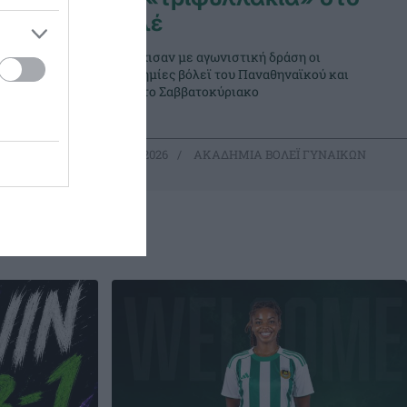
φιλέ
ναϊκού
Συνέχισαν με αγωνιστική δράση οι
το
ακαδημίες βόλεϊ του Παναθηναϊκού και
αυτό το Σαββατοκύριακο
ΓΥΝΑΙΚΩΝ
08.02.2026
ΑΚΑΔΗΜΙΑ ΒΟΛΕΪ ΓΥΝΑΙΚΩΝ