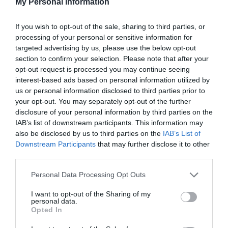
My Personal Information
05.08.2026
ΑΚΑΔΗΜΙΑ ΠΟΛΟ ΑΝΔΡΩΝ
If you wish to opt-out of the sale, sharing to third parties, or
processing of your personal or sensitive information for
targeted advertising by us, please use the below opt-out
section to confirm your selection. Please note that after your
opt-out request is processed you may continue seeing
interest-based ads based on personal information utilized by
us or personal information disclosed to third parties prior to
your opt-out. You may separately opt-out of the further
disclosure of your personal information by third parties on the
IAB’s list of downstream participants. This information may
also be disclosed by us to third parties on the
IAB’s List of
Downstream Participants
that may further disclose it to other
third parties.
Σπουδαία νίκη για την Εθνική με
Please note that this website/app uses one or more Google
Personal Data Processing Opt Outs
«πράσινο» MVP
services and may gather and store information including but
not limited to your visit or usage behaviour. You may click to
I want to opt-out of the Sharing of my
Η Εθνική ομάδα πόλο Παίδων πήρε τη νίκη κόντρα στην
personal data.
grant or deny consent to Google and its third-party tags to
Ισπανία έχοντας πέντε παίκτες του Παναθηναϊκού στη
Opted In
use your data for below specified purposes in below Google
σύνθεσή της και MVP τον Παναγιώτη Καρατζά.
consent section.