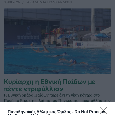
06.08.2026
ΑΚΑΔΗΜΙΑ ΠΟΛΟ ΑΝΔΡΩΝ
Κυρίαρχη η Εθνική Παίδων με
πέντε «τριφύλλια»
Η Εθνική ομάδα Παίδων πήρε άνετη νίκη κόντρα στο
Πουέρτο Ρίκο στο πλαίσιο του Παγκόσμιου πρωταθλήματος
με πέντε παίκτες του Παναθηναϊκού στη σύνθεσή της.
Παναθηναϊκός Αθλητικός Όμιλος -
Do Not Process