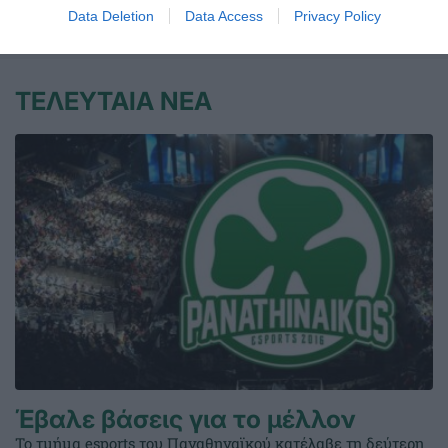
Data Deletion
Data Access
Privacy Policy
03.08.2026
ΑΚΑΔΗΜΙΑ ΠΟΛΟ ΑΝΔΡΩΝ
ΤΕΛΕΥΤΑΙΑ ΝΕΑ
Έβαλε βάσεις για το μέλλον
Το τμήμα esports του Παναθηναϊκού κατέλαβε τη δεύτερη