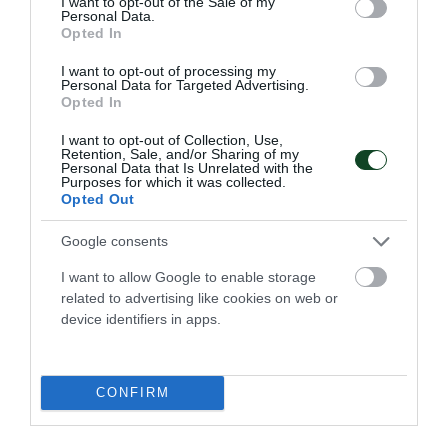
I want to opt-out of the Sale of my
Personal Data.
Opted In
04.08.2026
ΑΚΑΔΗΜΙΑ ΠΟΛΟ ΑΝΔΡΩΝ
I want to opt-out of processing my
Personal Data for Targeted Advertising.
Opted In
I want to opt-out of Collection, Use,
Retention, Sale, and/or Sharing of my
Personal Data that Is Unrelated with the
Purposes for which it was collected.
Opted Out
Google consents
I want to allow Google to enable storage
related to advertising like cookies on web or
device identifiers in apps.
Πρεμιέρα με πέντε «τριφύλλια»
Η Εθνική ομάδα πόλο Παίδων ηττήθηκε από τη Ρωσία στην
πρεμιέρα του παγκοσμίου πρωταθλήματος έχοντας πέντε
CONFIRM
παίκτες του Παναθηναϊκού στη σύνθεσή της.