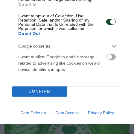
Opted In
Νίκη κόντρα στην Ουγγαρία με
I want to opt-out of Collection, Use,
Retention, Sale, and/or Sharing of my
«πράσινη» συμβολή
Personal Data that Is Unrelated with the
Purposes for which it was collected.
Η Εθνική ομάδα Παίδων πόλο νίκησε την Ουγγαρία για το
Opted Out
Παγκόσμιο πρωτάθλημα με πέντε παίκτες του
Παναθηναϊκού στη σύνθεσή της αλλά έμεινε εκτός
Google consents
οκτάδας.
I want to allow Google to enable storage
related to advertising like cookies on web or
06.08.2026
ΑΚΑΔΗΜΙΑ ΠΟΛΟ ΑΝΔΡΩΝ
device identifiers in apps.
ΤΕΛΕΥΤΑΙΑ ΝΕΑ
CONFIRM
Data Deletion
Data Access
Privacy Policy