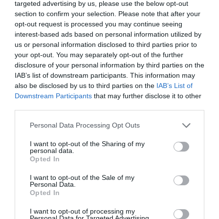
targeted advertising by us, please use the below opt-out
Νίκη κόντρα στη Ρουμανία με
section to confirm your selection. Please note that after your
κορυφαίο τον Γλυνιαδάκη
opt-out request is processed you may continue seeing
Η Εθνική ομάδα πόλο Παίδων νίκησε τη Ρουμανία σε
interest-based ads based on personal information utilized by
αγώνα κατάταξης για το Παγκόσμιο κύπελλο του Ζάγκρεμπ
us or personal information disclosed to third parties prior to
έχοντας κορυφαίο τον τερματοφύλακα του Παναθηναϊκού
your opt-out. You may separately opt-out of the further
Ανδρέα Γλυνιαδάκη.
disclosure of your personal information by third parties on the
IAB’s list of downstream participants. This information may
also be disclosed by us to third parties on the
IAB’s List of
07.08.2026
ΑΚΑΔΗΜΙΑ ΠΟΛΟ ΑΝΔΡΩΝ
Downstream Participants
that may further disclose it to other
third parties.
Please note that this website/app uses one or more Google
Personal Data Processing Opt Outs
services and may gather and store information including but
not limited to your visit or usage behaviour. You may click to
I want to opt-out of the Sharing of my
personal data.
grant or deny consent to Google and its third-party tags to
Opted In
use your data for below specified purposes in below Google
consent section.
I want to opt-out of the Sale of my
Personal Data.
Opted In
I want to opt-out of processing my
Personal Data for Targeted Advertising.