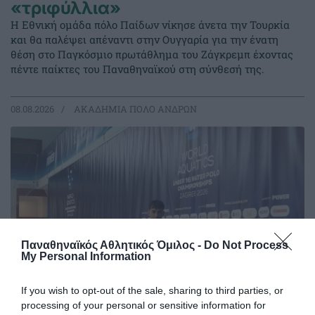
«τριφύλλια»
Η Εθνική ομάδα πόλο Παίδων νίκησε άνετα την Τουρκία
και θα παλέψει απέναντι στην Ουγγαρία για την ένατη
θέση στο Παγκόσμιο πρωτάθλημα του Ζάγκρεμπ έχοντας
πέντε παίκτες του Παναθηναϊκού στη σύνθεσή της.
08.08.2026
ΑΚΑΔΗΜΙΑ ΠΟΛΟ ΑΝΔΡΩΝ
Παναθηναϊκός Αθλητικός Όμιλος -
Do Not Process
My Personal Information
If you wish to opt-out of the sale, sharing to third parties, or
processing of your personal or sensitive information for