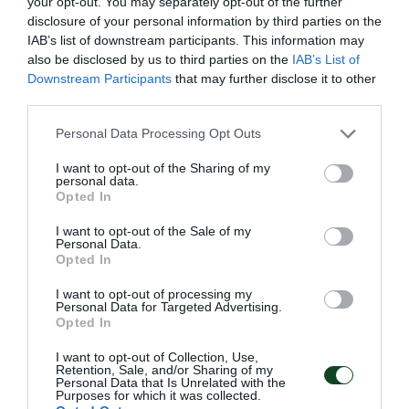
your opt-out. You may separately opt-out of the further
disclosure of your personal information by third parties on the
IAB’s list of downstream participants. This information may
also be disclosed by us to third parties on the
IAB’s List of
Downstream Participants
that may further disclose it to other
third parties.
Please note that this website/app uses one or more Google
Personal Data Processing Opt Outs
services and may gather and store information including but
not limited to your visit or usage behaviour. You may click to
I want to opt-out of the Sharing of my
personal data.
grant or deny consent to Google and its third-party tags to
Opted In
use your data for below specified purposes in below Google
consent section.
I want to opt-out of the Sale of my
Personal Data.
Με Μάκρα και τη νέα χρονιά!
Opted In
Ο Παναθηναϊκός Αθλητικός Όμιλος ανακοινώνει την
I want to opt-out of processing my
έναρξη της συνεργασίας του με τον προπονητή της
Personal Data for Targeted Advertising.
ανδρικής ομάδας πινγκ πονγκ Λευτέρη Μάκρα.
Opted In
I want to opt-out of Collection, Use,
Retention, Sale, and/or Sharing of my
29.05.2026
ΠΙΝΓΚ ΠΟΝΓΚ ΑΝΔΡΩΝ
Personal Data that Is Unrelated with the
Purposes for which it was collected.