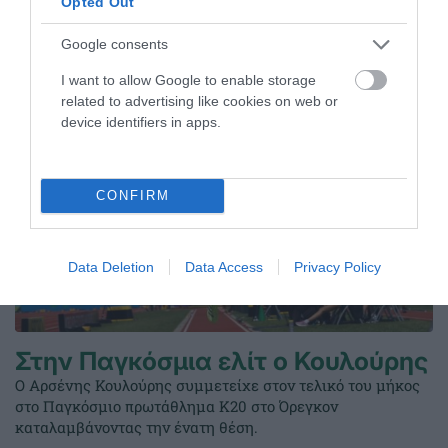
Opted Out
ΤΕΛΕΥΤΑΙΑ ΝΕΑ
Google consents
I want to allow Google to enable storage
related to advertising like cookies on web or
device identifiers in apps.
CONFIRM
Data Deletion
Data Access
Privacy Policy
Στην Παγκόσμια ελίτ ο Κουλούρης
Ο Αρσένης Κουλούρης συμμετείχε στον τελικό του μήκος
στο Παγκόσμιο πρωτάθλημα Κ20 στο Όρεγκον
καταλαμβάνοντας την ένατη θέση.