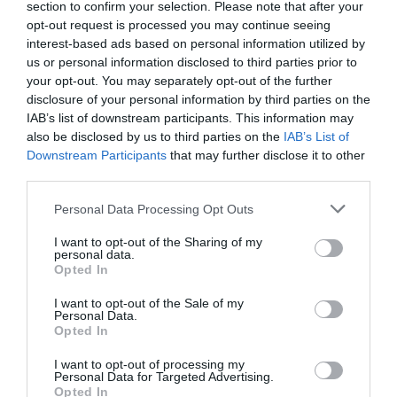
Women
section to confirm your selection. Please note that after your
Ο Παναθηναϊκός έμαθε το μονοπάτι του για την πρόκριση
opt-out request is processed you may continue seeing
στους ομίλους της EuroLeague.
interest-based ads based on personal information utilized by
us or personal information disclosed to third parties prior to
your opt-out. You may separately opt-out of the further
16.07.2026
ΜΠΑΣΚΕΤ ΓΥΝΑΙΚΩΝ
disclosure of your personal information by third parties on the
IAB’s list of downstream participants. This information may
also be disclosed by us to third parties on the
IAB’s List of
Downstream Participants
that may further disclose it to other
third parties.
Please note that this website/app uses one or more Google
Personal Data Processing Opt Outs
services and may gather and store information including but
not limited to your visit or usage behaviour. You may click to
I want to opt-out of the Sharing of my
personal data.
grant or deny consent to Google and its third-party tags to
Opted In
use your data for below specified purposes in below Google
consent section.
I want to opt-out of the Sale of my
Personal Data.
Opted In
Μεγάλη νίκη κόντρα στην Τσεχία
I want to opt-out of processing my
Personal Data for Targeted Advertising.
για την Εθνική Νέων γυναικών
Opted In