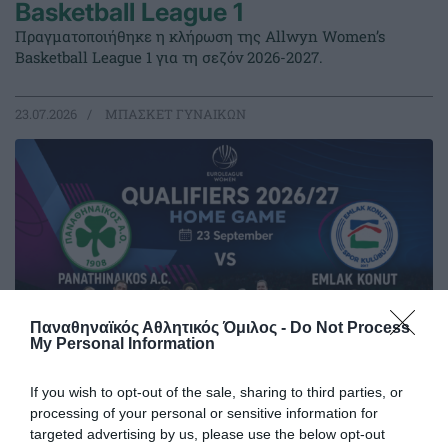
Basketball League 1
Πραγματοποιήθηκε η κλήρωση της Allwyn Women’s
Basketball League 1 για τη σεζόν 2026-2027.
23.07.2026
ΜΠΑΣΚΕΤ ΓΥΝΑΙΚΩΝ
Παναθηναϊκός Αθλητικός Όμιλος -
Do Not Process
My Personal Information
If you wish to opt-out of the sale, sharing to third parties, or
processing of your personal or sensitive information for
Η κλήρωση της EuroLeague
targeted advertising by us, please use the below opt-out