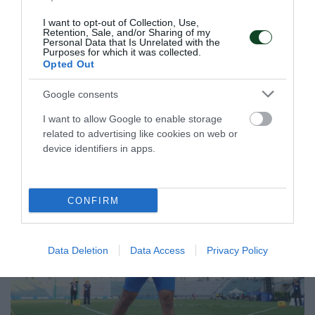
Η Εθνική ομάδα μπάσκετ γυναικών νίκησε την Τσεχία και
I want to opt-out of Collection, Use,
είναι κοντά στην πρόκριση στα ημιτελικά του ευρωπαϊκού
Retention, Sale, and/or Sharing of my
Personal Data that Is Unrelated with the
πρωταθλήματος Β' κατηγορίας.
Purposes for which it was collected.
Opted Out
08.07.2026
ΜΠΑΣΚΕΤ ΓΥΝΑΙΚΩΝ
Google consents
I want to allow Google to enable storage
related to advertising like cookies on web or
ΤΕΛΕΥΤΑΙΑ ΝΕΑ
device identifiers in apps.
CONFIRM
Data Deletion
Data Access
Privacy Policy