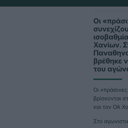
Οι «πράσι
συνεχίζου
ισοβαθμία
Χανίων. Σ
Παναθηναϊ
βρέθηκε ν
του αγώνα
Οι «πράσινες
βρίσκονται σ
και τον ΟΑ Χ
Στο αγωνιστι