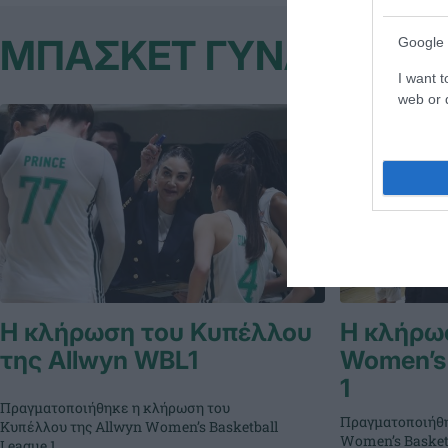
ΜΠΑΣΚΕΤ ΓΥΝΑΙΚΩΝ
Google 
I want t
web or d
Η κλήρωση του Κυπέλλου
Η κλήρωσ
της Allwyn WBL1
Women’s 
1
Πραγματοποιήθηκε η κλήρωση του
Πραγματοποιήθη
Κυπέλλου της Allwyn Women’s Basketball
Women’s Basketb
League 1.