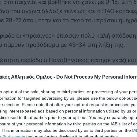
 στο παιχνίδι και βρέθηκε να χάνει με 9-15. Στη 
κόνα του αγώνα άλλαξε τελείως και ο ΠΑΟ κατάφε
ε 28-27 όπου ήταν και το σκορ του πρώτου ημιχρ
ερίοδο οι «πράσινες» έπιασαν πολύ καλή απόδοση
 πάρουν προβάδισμα με 43-34 στη λήξη της.
τέταρτη περίοδο ο Παναθηναϊκός πάτησε γκάζι κα
ια αντίδρασης στον αντίπαλο του και το ματς έλη
κός Αθλητικός Όμιλος -
Do Not Process My Personal Infor
 τα δεκάλεπτα του αγώνα ήταν 9-15, 28-27, 43-34
to opt-out of the sale, sharing to third parties, or processing of your per
 (Καπογιάννη): Ριντ 23, Μαυράκη 2, Μούλη 4, Κ
formation for targeted advertising by us, please use the below opt-out s
σίδου, Πολίτη, Δίελα 3(1), Μακέι 20(1), Κούκη, Τά
r selection. Please note that after your opt-out request is processed y
eing interest-based ads based on personal information utilized by us or
τσης): Κοίλια 2, Γούναρη 11(2), Σαλιάι 3, Ιωαννίδο
disclosed to third parties prior to your opt-out. You may separately opt-
losure of your personal information by third parties on the IAB’s list of
, Φλώρου, Κουγιανου 1, Ρέιμερ 17, Κόστοβιτς 12(1
. This information may also be disclosed by us to third parties on the
IA
Participants
that may further disclose it to other third parties.