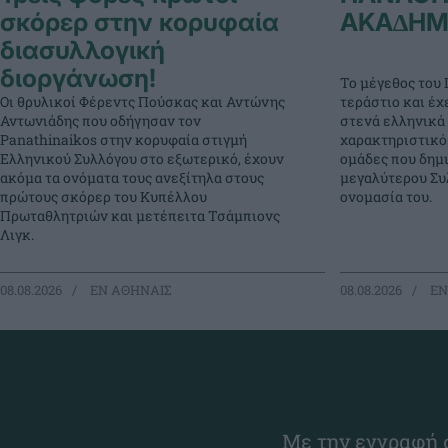
σκόρερ στην κορυφαία
ΑΚΑ∆ΗΜ
διασυλλογική
διοργάνωση!
Το μέγεθος του 
Οι θρυλικοί Φέρεντς Πούσκας και Αντώνης
τεράστιο και έχ
Αντωνιάδης που οδήγησαν τον
στενά ελληνικά 
Panathinaikos στην κορυφαία στιγμή
χαρακτηριστικό
Ελληνικού Συλλόγου στο εξωτερικό, έχουν
ομάδες που δημ
ακόμα τα ονόματα τους ανεξίτηλα στους
μεγαλύτερου Συλ
πρώτους σκόρερ του Κυπέλλου
ονομασία του.
Πρωταθλητριών και μετέπειτα Τσάμπιονς
Λιγκ.
08.08.2026
EΝ ΑΘΗΝΑΙΣ
08.08.2026
EΝ
Με την εγγραφή σ