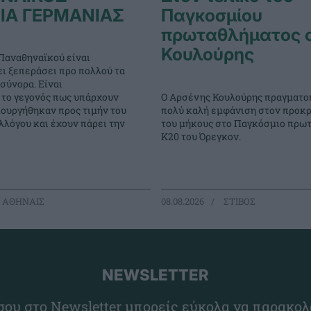
ΙΑ ΓΕΡΜΑΝΙΑΣ
Παγκοσμίου
πρωταθλήματος 
Κουλούρης
Παναθηναϊκού είναι
ει ξεπεράσει προ πολλού τα
σύνορα. Είναι
Ο Αρσένης Κουλούρης πραγματο
 το γεγονός πως υπάρχουν
πολύ καλή εμφάνιση στον προκρ
ιουργήθηκαν προς τιμήν του
του μήκους στο Παγκόσμιο πρω
λόγου και έχουν πάρει την
Κ20 του Όρεγκον.
 ΑΘΗΝΑΙΣ
08.08.2026
ΣΤΙΒΟΣ
NEWSLETTER
ου στο Newsletter μπορείς εύκολα να παρακολ