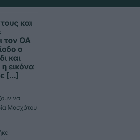
τους και
ε
ι τον ΟΑ
ίοδο ο
ι και
 η εικόνα
ε […]
ζουν να
ερία Μοσχάτου
ήκε