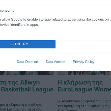
consents
o allow Google to enable storage related to advertising like cookies on
evice identifiers in apps.
CONFIRM
Data Deletion
Data Access
Privacy Policy
η της Allwyn
Η κλήρωση της
Basketball League
EuroLeague Wom
Ο Παναθηναϊκός έμαθε το μονοπά
κε η κλήρωση της Allwyn
την πρόκριση στους ομίλους της
all League 1 για τη σεζόν
EuroLeague.