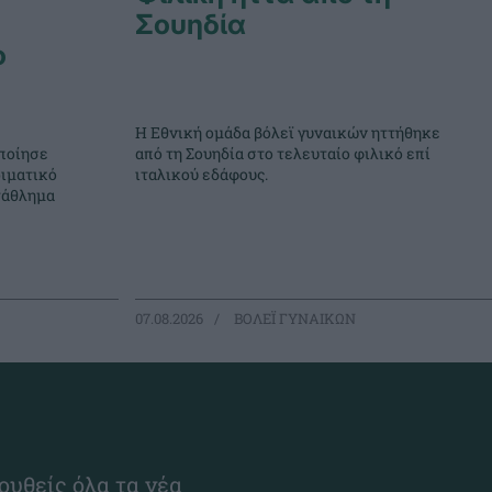
Σουηδία
ο
Η Εθνική ομάδα βόλεϊ γυναικών ηττήθηκε
ποίησε
από τη Σουηδία στο τελευταίο φιλικό επί
ιματικό
ιταλικού εδάφους.
τάθλημα
07.08.2026
ΒΟΛΕΪ ΓΥΝΑΙΚΩΝ
ουθείς όλα τα νέα