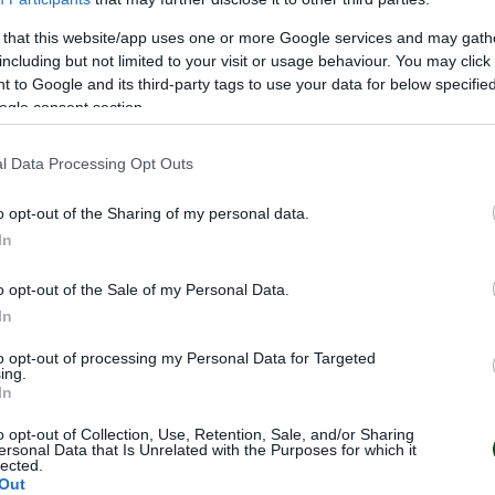
ς μετά το τέλος του αγώνα η προπονήτρια του Π
 that this website/app uses one or more Google services and may gath
πισήμανε «Πετύχαμε τον στόχο μας και πήραμε τη
including but not limited to your visit or usage behaviour. You may click 
γκ ωστόσο δεν έμεινα απόλυτα ικανοποιημένη. 
 to Google and its third-party tags to use your data for below specifi
ogle consent section.
ε στις ανάγκες του παιχνιδιού και αυτό είναι κάτ
ις παίκτριες από την πρώτη ημέρα που ήρθα. Η Ριν
l Data Processing Opt Outs
 ακόμα και στην κακή της ημέρα έχει θετικά στοιχε
o opt-out of the Sharing of my personal data.
ντιμετώπισε πρόβλημα τραυματισμού και δεν μπο
In
εις στις προπονήσεις μέσα στην εβδομάδα»
o opt-out of the Sale of my Personal Data.
 ανάμεσα στους 700 οπαδούς του Παναθηναϊκού 
In
ερ της ανδρικής ομάδας βόλεϊ Ρούλης Αγραπιδάκη
to opt-out of processing my Personal Data for Targeted
Πελεκούδας.
ing.
In
o opt-out of Collection, Use, Retention, Sale, and/or Sharing
ersonal Data that Is Unrelated with the Purposes for which it
lected.
Out