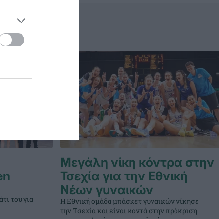
Μεγάλη νίκη κόντρα στην
en
Τσεχία για την Εθνική
Νέων γυναικών
τι του για
Η Εθνική ομάδα μπάσκετ γυναικών νίκησε
την Τσεχία και είναι κοντά στην πρόκριση