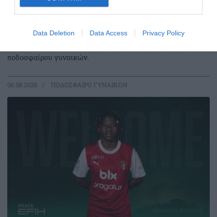
«Πράσινη» η Lalia Storti
Data Deletion
Data Access
Privacy Policy
Ο Παναθηναϊκός Αθλητικός Όμιλος ανακοινώνει την
έναρξη της συνεργασίας του με τη Lalia Storti για το τμήμα
ποδοσφαίρου γυναικών.
06.08.2026
ΠΟΔΟΣΦΑΙΡΟ ΓΥΝΑΙΚΩΝ