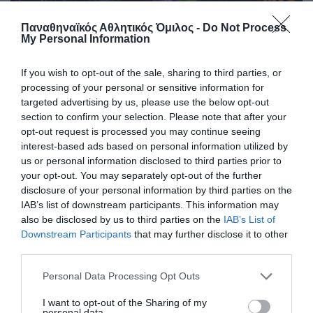
Παναθηναϊκός Αθλητικός Όμιλος -
Do Not Process
Τελικός και άνοδος για τα esports
My Personal Information
Το τμήμα esports του Παναθηναϊκού νίκησε την ομάδα
HatTrick και προκρίθηκε στον τελικό του HCC παίρνοντας
If you wish to opt-out of the sale, sharing to third parties, or
παράλληλα την άνοδο.
processing of your personal or sensitive information for
targeted advertising by us, please use the below opt-out
section to confirm your selection. Please note that after your
06.08.2026
E-SPORTS
opt-out request is processed you may continue seeing
interest-based ads based on personal information utilized by
us or personal information disclosed to third parties prior to
your opt-out. You may separately opt-out of the further
disclosure of your personal information by third parties on the
IAB’s list of downstream participants. This information may
also be disclosed by us to third parties on the
IAB’s List of
Downstream Participants
that may further disclose it to other
third parties.
Please note that this website/app uses one or more Google
Personal Data Processing Opt Outs
services and may gather and store information including but
not limited to your visit or usage behaviour. You may click to
I want to opt-out of the Sharing of my
personal data.