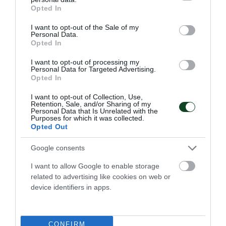
grant or deny consent to Google and its third-party tags to
Opted In
use your data for below specified purposes in below Google
Με το τριφύλλι στο στήθος η
consent section.
I want to opt-out of the Sale of my
Sydney Shepherd
Personal Data.
Opted In
Ο Παναθηναϊκός Αθλητικός Όμιλος ανακοινώνει την
έναρξη της συνεργασίας του με τη Sydney Shepherd για το
I want to opt-out of processing my
τμήμα ποδοσφαίρου γυναικών.
Personal Data for Targeted Advertising.
Opted In
06.08.2026
ΠΟΔΟΣΦΑΙΡΟ ΓΥΝΑΙΚΩΝ
I want to opt-out of Collection, Use,
Retention, Sale, and/or Sharing of my
Personal Data that Is Unrelated with the
Purposes for which it was collected.
Opted Out
Google consents
I want to allow Google to enable storage
related to advertising like cookies on web or
device identifiers in apps.
CONFIRM