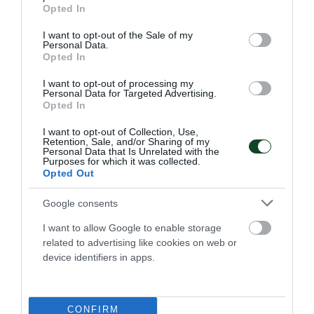
grant or deny consent to Google and its third-party tags to
Opted In
use your data for below specified purposes in below Google
consent section.
26.06.2026
ΚΟΛΥΜΒΗΣΗ
I want to opt-out of the Sale of my
Personal Data.
Opted In
I want to opt-out of processing my
ΤΕΛΕΥΤΑΙΑ ΝΕΑ
Personal Data for Targeted Advertising.
Opted In
I want to opt-out of Collection, Use,
Retention, Sale, and/or Sharing of my
Personal Data that Is Unrelated with the
Purposes for which it was collected.
Opted Out
Google consents
I want to allow Google to enable storage
related to advertising like cookies on web or
device identifiers in apps.
Το «πράσινο» πρόγραμμα της
CONFIRM