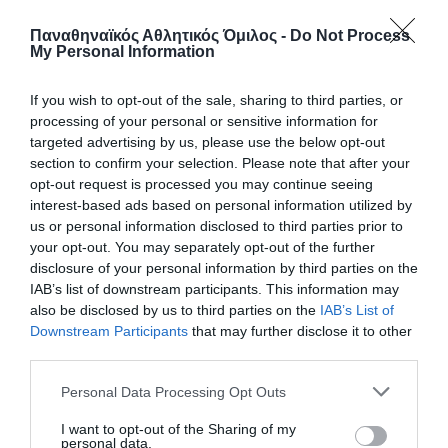
Παναθηναϊκός Αθλητικός Όμιλος -
Do Not Process
My Personal Information
27.06.2026
ΚΟΛΥΜΒΗΣΗ
If you wish to opt-out of the sale, sharing to third parties, or
processing of your personal or sensitive information for
targeted advertising by us, please use the below opt-out
section to confirm your selection. Please note that after your
opt-out request is processed you may continue seeing
interest-based ads based on personal information utilized by
us or personal information disclosed to third parties prior to
your opt-out. You may separately opt-out of the further
disclosure of your personal information by third parties on the
IAB’s list of downstream participants. This information may
also be disclosed by us to third parties on the
IAB’s List of
Downstream Participants
that may further disclose it to other
third parties.
Ανταγωνιστική Ντουντουνάκη
στη Ρώμη
Please note that this website/app uses one or more Google
Personal Data Processing Opt Outs
services and may gather and store information including but
Η Άννα Ντουντουνάκη συμμετείχε σε δύο τελικούς την
not limited to your visit or usage behaviour. You may click to
I want to opt-out of the Sharing of my
πρώτη μέρα του Sette Colli στη Ρώμη.
personal data.