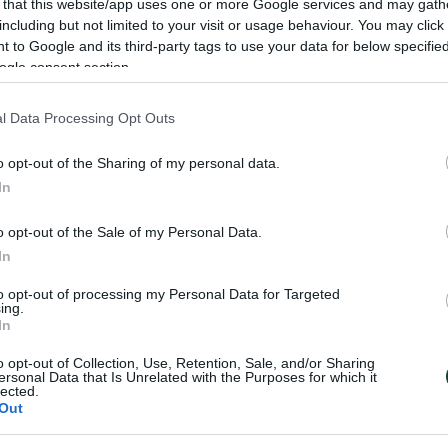
 that this website/app uses one or more Google services and may gath
including but not limited to your visit or usage behaviour. You may click 
 to Google and its third-party tags to use your data for below specifi
ogle consent section.
l Data Processing Opt Outs
o opt-out of the Sharing of my personal data.
In
o opt-out of the Sale of my Personal Data.
In
to opt-out of processing my Personal Data for Targeted
ing.
In
 ψηλά τη σημαία
Δυναμική παρουσ
o opt-out of Collection, Use, Retention, Sale, and/or Sharing
ης
Νίκαια
ersonal Data that Is Unrelated with the Purposes for which it
lected.
Οι αθλητές και οι αθλήτριες του
Out
Παναθηναϊκού πραγματοποίησαν
ς είχε πολύ καλή παρουσία
εμφανίσεις στους αγώνες τοξοβ