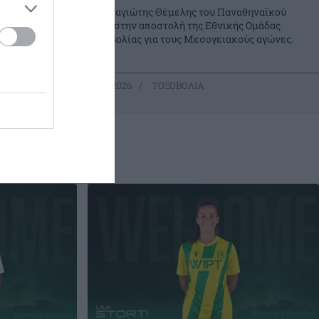
δο Νίκαιας,
Ο Παναγιώτης Θέμελης του Παναθηναϊκού
ς και
είναι στην αποστολή της Εθνικής Ομάδας
ες θέσεις
Τοξοβολίας για τους Μεσογειακούς αγώνες.
09.06.2026
ΤΟΞΟΒΟΛΙΑ