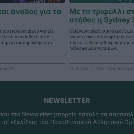
και άνοδος για τα
Με το τριφύλλι σ
στήθος η Sydney 
s του Παναθηναϊκού νίκησε
Ο Παναθηναϊκός Αθλητικός Όμιλ
ick και προκρίθηκε στον
ανακοινώνει την έναρξη της συ
 παίρνοντας παράλληλα την
του με τη Sydney Shepherd για τ
ποδοσφαίρου γυναικών.
SPORTS
06.08.2026
ΠΟΔΟΣΦΑΙΡΟ ΓΥΝΑ
NEWSLETTER
ου στο Newsletter μπορείς εύκολα να παρακολ
 τις εξελίξεις του Παναθηναϊκού Αθλητικού Ομ