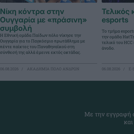
Νίκη κόντρα στην
Τελικός 
Ουγγαρία με «πράσινη»
esports
συμβολή
Το τμήμα esport
Η Εθνική ομάδα Παίδων πόλο νίκησε την
την ομάδα HatTr
Ουγγαρία για το Παγκόσμιο πρωτάθλημα με
τελικό του HCC
πέντε παίκτες του Παναθηναϊκού στη
άνοδο.
σύνθεσή της αλλά έμεινε εκτός οκτάδας.
06.08.2026
ΑΚΑΔΗΜΙΑ ΠΟΛΟ ΑΝΔΡΩΝ
06.08.2026
E-
Με την εγγραφή σ
και