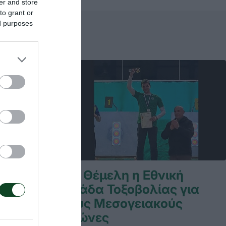
er and store
to grant or
ed purposes
ία στη
Με Θέμελη η Εθνική
Ομάδα Τοξοβολίας για
τους Μεσογειακούς
 δυναμικές
αγώνες
ολίας που