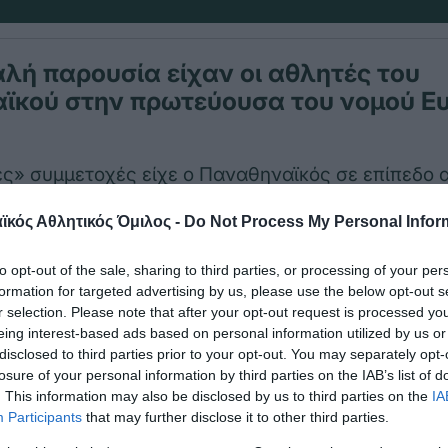
λή παρουσία είχαν οι αθλητές του
ϊκού στην πρωτεύουσα του νομού Ευ
ς» συμμετοχές είχε ο Παναθηναϊκός σε επίπεδο 
νιο πρωτάθλημα τοξοβολίας που πραγματοποιήθη
κός Αθλητικός Όμιλος -
Do Not Process My Personal Infor
to opt-out of the sale, sharing to third parties, or processing of your per
η
μένα ο Οδυσσέας Ρενιέρης πήρε την 12
θέση στο
formation for targeted advertising by us, please use the below opt-out s
r selection. Please note that after your opt-out request is processed y
ος
δων ενώ ο Νίκος Παπαστάμος ήταν 24
στο ολυμπ
eing interest-based ads based on personal information utilized by us or
disclosed to third parties prior to your opt-out. You may separately opt-
losure of your personal information by third parties on the IAB’s list of
. This information may also be disclosed by us to third parties on the
IA
Participants
that may further disclose it to other third parties.