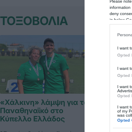
Please note
information 
deny consent
ΤΟΞΟΒΟΛΙΑ
in below Go
Persona
I want t
Opted 
I want t
Opted 
I want 
Advertis
Opted 
«Χάλκινη» λάμψη για τον
Κράτησε
I want t
Παναθηναϊκό στο
ο Θέμελ
of my P
was col
Κύπελλο Ελλάδος
Opted 
Ο Πάνος Θέμελη