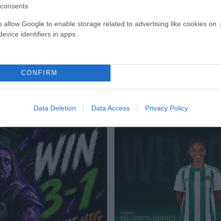
Στρατιωτικό Πρωτάθλημα
διεξήχθησαν στο Δημοτικό Γήπε
consents
καταγράφοντας υψηλές επιδόσει
σταθερή παρουσία στις κορυφαί
o allow Google to enable storage related to advertising like cookies on
των κατηγοριών τους.
evice identifiers in apps.
ΞΟΒΟΛΙΑ
20.06.2026
ΤΟΞΟΒΟΛΙΑ
CONFIRM
Data Deletion
Data Access
Privacy Policy