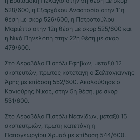
η Βουιδάσκη Πελαγία στην 9η θέση με σκορ
528/600, η Εξαρχάκου Αναστασία στην 11η
θέση με σκορ 526/600, η Πετροπούλου
Μαριέττα στην 12η θέση με σκορ 525/600 και
η Νικά Πηνελόπη στην 22η θέση με σκορ
479/600.
Στο Αεροβόλο Πιστόλι Εφήβων, μεταξύ 12
σκοπευτών, πρώτος κατετάγη ο Σαλταγιάννης
Άρης με επίδοση 552/600. Ακολούθησε ο
Κανιούρης Νίκος, στην 5η θέση, με σκορ
531/600.
Στο Αεροβόλο Πιστόλι Νεανίδων, μεταξύ 15
σκοπευτριών, πρώτη κατετάγη η
Παπαγεωργίου Χρυσά με επίδοση 544/600,