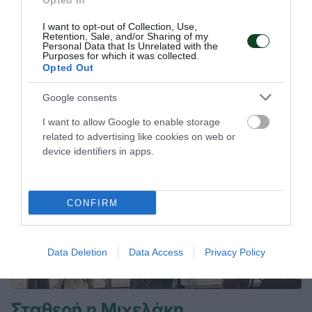
Κατέθεσε τα διαπιστευτήριά του ο
Opted In
Μίτας
I want to opt-out of Collection, Use,
Retention, Sale, and/or Sharing of my
Ο Μάκης Μίτας συμμετείχε στο Παγκόσμιο Κύπελλο σκητ
Personal Data that Is Unrelated with the
στο Λονάτο και έκανε μία αξιόλογη εμφάνιση.
Purposes for which it was collected.
Opted Out
07.07.2026
ΣΚΟΠΟΒΟΛΗ
Google consents
I want to allow Google to enable storage
related to advertising like cookies on web or
device identifiers in apps.
CONFIRM
Data Deletion
Data Access
Privacy Policy
Σταθερή η Μιχελάκη