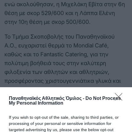
ενώ ακολούθησαν, η Μιχελάκη Εβίτα στην 6η
θέση με σκορ 529/600 και η Λάππα Ελένη
στην 10η θέση με σκορ 500/600.
Το Τμήμα Σκοποβολής του Παναθηναϊκού
Α.Ο., ευχαριστεί θερμά το Mondial Café,
καθώς και το Fantastic Catering, για την
πολύτιμη βοήθειά τους στην καλύτερη
φιλοξενία των αθλητών και αθλητριών,
προσφέροντας χριστουγεννιάτικα γλυκά και
ροφήματα, καθώς και το Γεωπονικο Κέντρο
Κάπρος, με τη χορηγία του οποίου 3
Παναθηναϊκός Αθλητικός Όμιλος -
Do Not Process
My Personal Information
Σκοπεύτριες του Τμήματος είναι πλέον
πλήρως εξοπλισμένες για τη συμμετοχή τους
If you wish to opt-out of the sale, sharing to third parties, or
processing of your personal or sensitive information for
στο Αγώνισμα του Αεροβόλου Τουφεκιού.
targeted advertising by us, please use the below opt-out