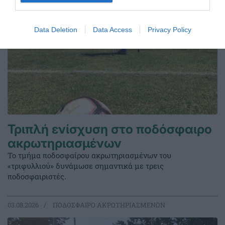
Data Deletion
Data Access
Privacy Policy
Τριπλή ενίσχυση στο ποδόσφαιρο
ακρωτηριασμένων
Το τμήμα ποδοσφαίρου ακρωτηριασμένων του
«τριφυλλιού» δυνάμωσε σημαντικά με τρεις
ποδοσφαιριστές.
03.08.2026
ΠΟΔΟΣΦΑΙΡΟ ΑΚΡΩΤΗΡΙΑΣΜΕΝΩΝ