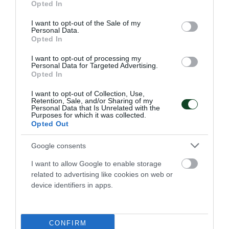
Opted In
use your data for below specified purposes in below Google
consent section.
I want to opt-out of the Sale of my
Personal Data.
Opted In
I want to opt-out of processing my
Personal Data for Targeted Advertising.
Opted In
I want to opt-out of Collection, Use,
Retention, Sale, and/or Sharing of my
Personal Data that Is Unrelated with the
Purposes for which it was collected.
Opted Out
Ξεκίνημα με «πράσινη» σφραγίδα
Η ελληνική αντιπροσωπεία ποδοσφαίρου
Google consents
ακρωτηριασμένων επιβλήθηκε της αντίστοιχης της
Αλβανίας για το Football is more της UEFA με έντονη την
I want to allow Google to enable storage
παρουσία του Παναθηναϊκού.
related to advertising like cookies on web or
device identifiers in apps.
07.08.2026
ΠΟΔΟΣΦΑΙΡΟ ΑΚΡΩΤΗΡΙΑΣΜΕΝΩΝ
CONFIRM