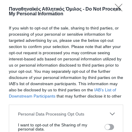
Παναθηναϊκός Αθλητικός Όμιλος -
Do Not Process
My Personal Information
If you wish to opt-out of the sale, sharing to third parties, or
processing of your personal or sensitive information for
targeted advertising by us, please use the below opt-out
section to confirm your selection. Please note that after your
opt-out request is processed you may continue seeing
interest-based ads based on personal information utilized by
Στον τελικό με «πράσινη»
us or personal information disclosed to third parties prior to
υπογραφή
your opt-out. You may separately opt-out of the further
disclosure of your personal information by third parties on the
Η ελληνική αντιπροσωπεία ποδοσφαίρου
IAB’s list of downstream participants. This information may
ακρωτηριασμένων θα παίξει στον τελικό του Football is
also be disclosed by us to third parties on the
IAB’s List of
more της UEFA με έντονη την παρουσία του
Downstream Participants
that may further disclose it to other
Παναθηναϊκού.
third parties.
Please note that this website/app uses one or more Google
Personal Data Processing Opt Outs
08.08.2026
ΠΟΔΟΣΦΑΙΡΟ ΑΚΡΩΤΗΡΙΑΣΜΕΝΩΝ
services and may gather and store information including but
not limited to your visit or usage behaviour. You may click to
I want to opt-out of the Sharing of my
personal data.
grant or deny consent to Google and its third-party tags to