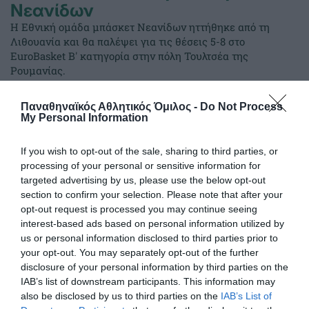
Νεανίδων
Η Εθνική ομάδα μπάσκετ Νεανίδων ηττήθηκε από τη
Λιθουανία και θα παλέψει για τις θέσεις 5-8 στο
EuroBasket Β' κατηγορία στην πόλη Τουλτσέα της
Ρουμανίας.
Παναθηναϊκός Αθλητικός Όμιλος -
Do Not Process
07.08.2026
ΑΚΑΔΗΜΙΑ ΚΑΛΑΘΟΣΦΑΙΡΙΣΗΣ
My Personal Information
If you wish to opt-out of the sale, sharing to third parties, or
processing of your personal or sensitive information for
targeted advertising by us, please use the below opt-out
section to confirm your selection. Please note that after your
opt-out request is processed you may continue seeing
interest-based ads based on personal information utilized by
us or personal information disclosed to third parties prior to
your opt-out. You may separately opt-out of the further
disclosure of your personal information by third parties on the
IAB’s list of downstream participants. This information may
also be disclosed by us to third parties on the
IAB’s List of