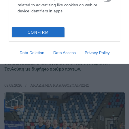
related to advertising like cookies on web or
device identifiers in apps.
CONFIRM
Δύο στα δύο με «πράσινη»
σύμβολη
Data Deletion
Data Access
Privacy Policy
Η Εθνική ομάδα μπάσκετ Κορασίδων έκανε το δύο στα δύο
στο EuroBasket Β' κατηγορίας έχοντας τη Μαριάνθη
Τουλούπη με διψήφιο αριθμό πόντων.
08.08.2026
ΑΚΑΔΗΜΙΑ ΚΑΛΑΘΟΣΦΑΙΡΙΣΗΣ