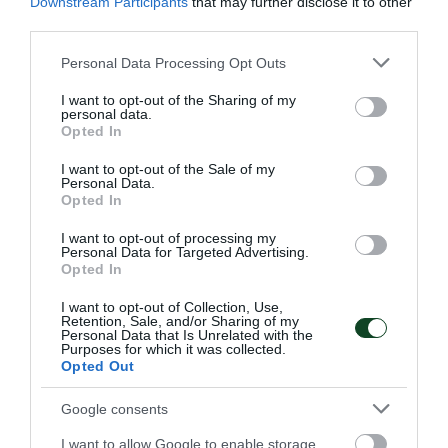
Downstream Participants
that may further disclose it to other
Πρεμιέρα με ευρεία νίκη με δύο
third parties.
«τριφύλλια»
Please note that this website/app uses one or more Google
Personal Data Processing Opt Outs
Η Εθνική ομάδα μπάσκετ Κορασίδων επικράτησε άνετα
services and may gather and store information including but
της Ιρλανδίας στην πρεμιέρα του EuroBasket Β' κατηγορίας
not limited to your visit or usage behaviour. You may click to
I want to opt-out of the Sharing of my
έχοντας δύο παίκτριες του Παναθηναϊκού στη σύνθεσή
personal data.
grant or deny consent to Google and its third-party tags to
Opted In
της.
use your data for below specified purposes in below Google
consent section.
I want to opt-out of the Sale of my
Personal Data.
07.08.2026
ΑΚΑΔΗΜΙΑ ΚΑΛΑΘΟΣΦΑΙΡΙΣΗΣ
Opted In
I want to opt-out of processing my
Personal Data for Targeted Advertising.
ΤΕΛΕΥΤΑΙΑ ΝΕΑ
Opted In
I want to opt-out of Collection, Use,
Retention, Sale, and/or Sharing of my
Personal Data that Is Unrelated with the
Purposes for which it was collected.
Opted Out
Google consents
I want to allow Google to enable storage