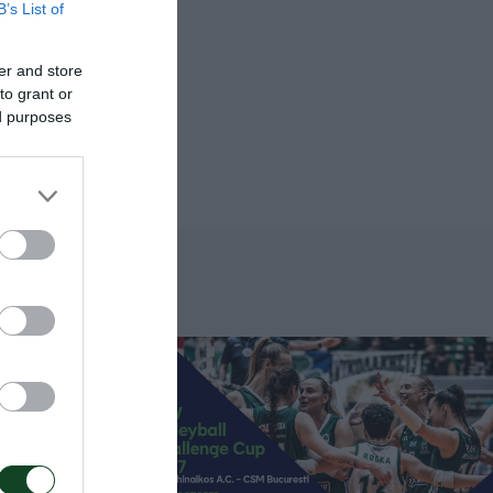
B’s List of
,
 Μυλωνά,
er and store
to grant or
ed purposes