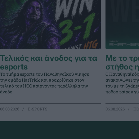
Τελικός και άνοδος για τα
Με το τρ
esports
στήθος η
Το τμήμα esports του Παναθηναϊκού νίκησε
Ο Παναθηναϊκός
την ομάδα HatTrick και προκρίθηκε στον
ανακοινώνει τη
τελικό του HCC παίρνοντας παράλληλα την
του με τη Sydne
άνοδο.
ποδοσφαίρου γυ
06.08.2026
E-SPORTS
06.08.2026
ΠΟ