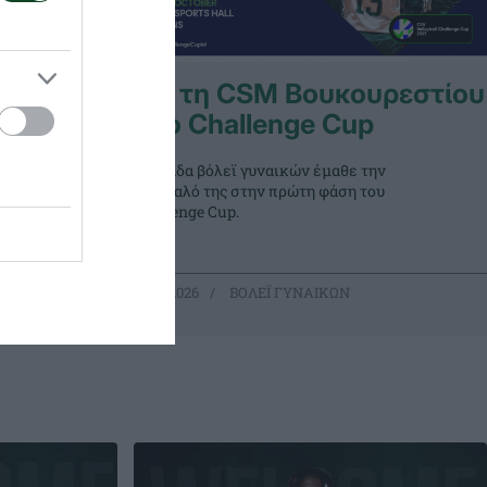
lley
Με τη CSM Βουκουρεστίου
στο Challenge Cup
ς Volley
Η ομάδα βόλεϊ γυναικών έμαθε την
ι» ξεκινάει
αντίπαλό της στην πρώτη φάση του
ς εντός
Challenge Cup.
15.07.2026
ΒΟΛΕΪ ΓΥΝΑΙΚΩΝ