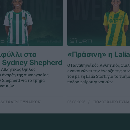
ιφύλλι στο
«Πράσινη» η Lalia 
 Sydney Shepherd
Ο Παναθηναϊκός Αθλητικός Όμιλ
 Αθλητικός Όμιλος
ανακοινώνει την έναρξη της συ
ν έναρξη της συνεργασίας
του με τη Lalia Storti για το τμήμ
y Shepherd για το τμήμα
ποδοσφαίρου γυναικών.
ναικών.
ΔΟΣΦΑΙΡΟ ΓΥΝΑΙΚΩΝ
06.08.2026
ΠΟΔΟΣΦΑΙΡΟ ΓΥΝΑ