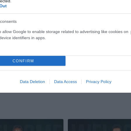
lected.
Out
consents
ά του βόλεϊ
Η κλήρωση της Vo
ν
League γυναικών
o allow Google to enable storage related to advertising like cookies on
evice identifiers in apps.
Πραγματοποιήθηκε η κλήρωση τη
θα πάρει μέρος, μεταξύ
League γυναικών και το «τριφύλλ
ουρνουά στην Ιταλία
τις αγωνιστικές του υποχρεώσει
έδρας με την ΑΕΚ.
CONFIRM
ΛΕΪ ΓΥΝΑΙΚΩΝ
21.07.2026
ΒΟΛΕΪ ΓΥΝΑΙΚΩΝ
Data Deletion
Data Access
Privacy Policy