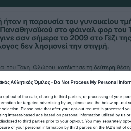
ή ήταν η παρουσία του γυναικείου τ
υ Παναθηναϊκού στο φάιναλ φορ του 
γινε σαν σήμερα το 2009 στο Γέζι της
λογος δεν λησμονεί την στιγμή.
μα του Τάκη Φλώρου κατέκτησε τη δεύτερη θέση
περίπου 200 «αιώνια πιστούς». Στον ημιτελικό το
κός Αθλητικός Όμιλος -
Do Not Process My Personal Infor
πί της ισπανικής Αλμπαθέτε με 3-0 (25-5, 25-21, 
ντας εξαιρετική εμφάνιση.
to opt-out of the sale, sharing to third parties, or processing of your per
formation for targeted advertising by us, please use the below opt-out s
 τον τελικό οι «πράσινες» είχαν αξιοπρεπή παρου
r selection. Please note that after your opt-out request is processed y
eing interest-based ads based on personal information utilized by us or
 0-3 (20-25, 20-25, 13-25) από την οικοδέσποινα 
disclosed to third parties prior to your opt-out. You may separately opt-
ντας την αναγνώριση των αντιπάλων τους.
losure of your personal information by third parties on the IAB’s list of