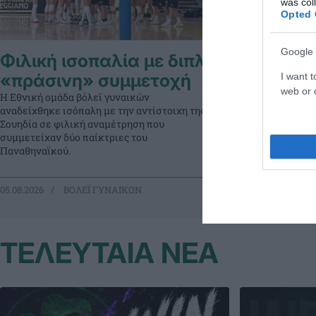
was col
Opted 
Google 
Φιλική ισοπαλία με διπλή
Τα φιλικ
«πράσινη» συμμετοχή
γυναικώ
I want t
web or d
Η Εθνική ομάδα βόλεϊ γυναικών
αναδείχθηκε ισόπαλη με την αντίστοιχη της
Ο Παναθηναϊκός 
Σουηδία σε φιλική αναμέτρηση που
άλλων, σε δύο τ
συμμετείχαν δύο παίκτριες του
Παναθηναϊκού.
05.08.2026
ΒΟΛΕΪ ΓΥΝΑΙΚΩΝ
23.07.2026
ΒΟ
ΤΕΛΕΥΤΑΙΑ ΝΕΑ