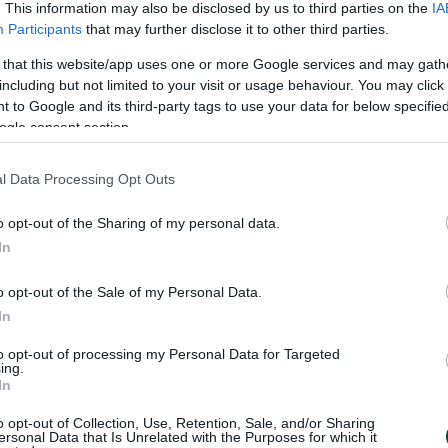
. This information may also be disclosed by us to third parties on the
IA
Participants
that may further disclose it to other third parties.
 κορίτσια που έγραψαν ιστορία ήταν οι Χατζηνίκου
Τότσκο, Ντουμιτρέσκου, Τομάσεβιτς, Φερνάντεζ,
 that this website/app uses one or more Google services and may gath
including but not limited to your visit or usage behaviour. You may click 
ουτουξίδου και Παπαγεωργίου
 to Google and its third-party tags to use your data for below specifi
ogle consent section.
l Data Processing Opt Outs
o opt-out of the Sharing of my personal data.
In
o opt-out of the Sale of my Personal Data.
In
to opt-out of processing my Personal Data for Targeted
ing.
In
o opt-out of Collection, Use, Retention, Sale, and/or Sharing
ersonal Data that Is Unrelated with the Purposes for which it