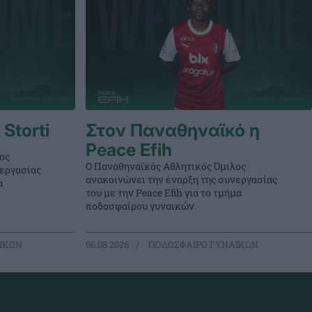
Storti
Στον Παναθηναϊκό η
Peace Efih
ος
Ο Παναθηναϊκός Αθλητικός Όμιλος
νεργασίας
ανακοινώνει την έναρξη της συνεργασίας
α
του με την Peace Efih για το τμήμα
ποδοσφαίρου γυναικών.
ΙΚΩΝ
06.08.2026
ΠΟΔΟΣΦΑΙΡΟ ΓΥΝΑΙΚΩΝ