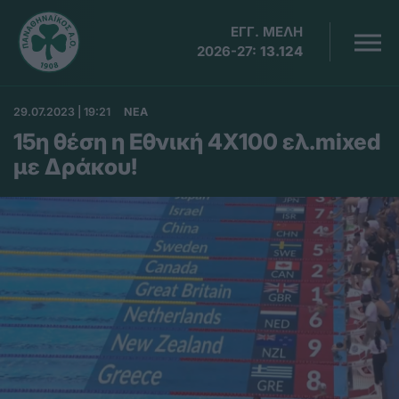
ΕΓΓ. ΜΕΛΗ
2026-27:
13.124
29.07.2023 | 19:21
ΝΕΑ
15η θέση η Εθνική 4Χ100 ελ.mixed
με Δράκου!