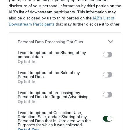
disclosure of your personal information by third parties on the
IAB’s list of downstream participants. This information may
also be disclosed by us to third parties on the
IAB’s List of
Downstream Participants
that may further disclose it to other
third parties.
Please note that this website/app uses one or more Google
Personal Data Processing Opt Outs
Ανταγωνιστική Ντουντουνάκη
services and may gather and store information including but
στη Ρώμη
not limited to your visit or usage behaviour. You may click to
I want to opt-out of the Sharing of my
personal data.
grant or deny consent to Google and its third-party tags to
Η Άννα Ντουντουνάκη συμμετείχε σε δύο τελικούς την
Opted In
use your data for below specified purposes in below Google
πρώτη μέρα του Sette Colli στη Ρώμη.
consent section.
I want to opt-out of the Sale of my
Personal Data.
Opted In
26.06.2026
ΚΟΛΥΜΒΗΣΗ
I want to opt-out of processing my
Personal Data for Targeted Advertising.
Opted In
ΤΕΛΕΥΤΑΙΑ ΝΕΑ
I want to opt-out of Collection, Use,
Retention, Sale, and/or Sharing of my
Personal Data that Is Unrelated with the
Purposes for which it was collected.
Opted Out