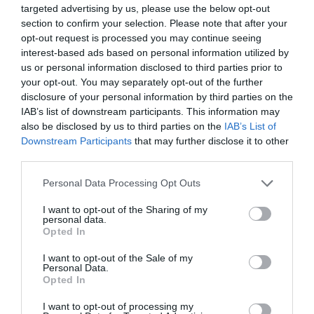
targeted advertising by us, please use the below opt-out
Φιλική ισοπαλία με διπλή
section to confirm your selection. Please note that after your
«πράσινη» συμμετοχή
opt-out request is processed you may continue seeing
interest-based ads based on personal information utilized by
Η Εθνική ομάδα βόλεϊ γυναικών αναδείχθηκε ισόπαλη με
us or personal information disclosed to third parties prior to
την αντίστοιχη της Σουηδία σε φιλική αναμέτρηση που
your opt-out. You may separately opt-out of the further
συμμετείχαν δύο παίκτριες του Παναθηναϊκού.
disclosure of your personal information by third parties on the
IAB’s list of downstream participants. This information may
05.08.2026
ΒΟΛΕΪ ΓΥΝΑΙΚΩΝ
also be disclosed by us to third parties on the
IAB’s List of
Downstream Participants
that may further disclose it to other
third parties.
Please note that this website/app uses one or more Google
Personal Data Processing Opt Outs
services and may gather and store information including but
not limited to your visit or usage behaviour. You may click to
I want to opt-out of the Sharing of my
personal data.
grant or deny consent to Google and its third-party tags to
Opted In
use your data for below specified purposes in below Google
consent section.
I want to opt-out of the Sale of my
Personal Data.
Opted In
I want to opt-out of processing my