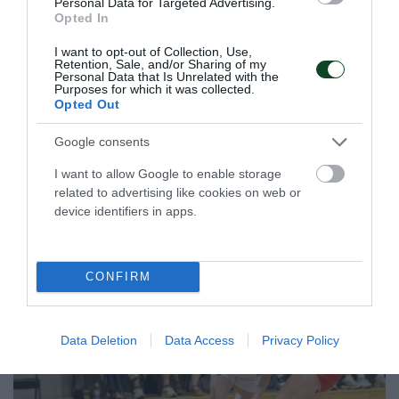
Personal Data for Targeted Advertising.
Opted In
Τα φιλικά του βόλεϊ γυναικών
I want to opt-out of Collection, Use,
Ο Παναθηναϊκός θα πάρει μέρος, μεταξύ άλλων, σε δύο
Retention, Sale, and/or Sharing of my
τουρνουά στην Ιταλία
Personal Data that Is Unrelated with the
Purposes for which it was collected.
Opted Out
23.07.2026
ΒΟΛΕΪ ΓΥΝΑΙΚΩΝ
Google consents
I want to allow Google to enable storage
related to advertising like cookies on web or
ΤΕΛΕΥΤΑΙΑ ΝΕΑ
device identifiers in apps.
CONFIRM
Data Deletion
Data Access
Privacy Policy