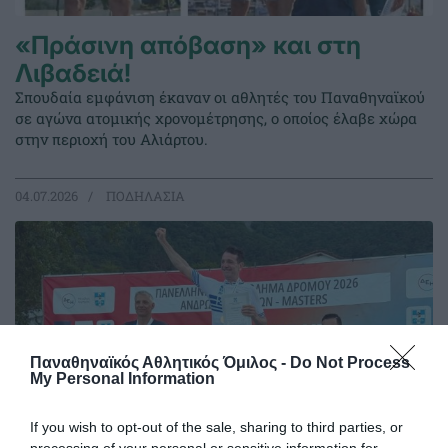
«Πράσινη απόβαση» και στη
Λιβαδειά!
Σπουδαία εμφάνιση έκαναν οι αθλητές του Παναθηναϊκού
σε αγώνα ατομικής χρονομέτρησης, ο οποίος έλαβε χώρα
στην περιοχή του Αλιάρτου.
04.07.2026
ΠΟΔΗΛΑΣΙΑ
Παναθηναϊκός Αθλητικός Όμιλος -
Do Not Process
My Personal Information
If you wish to opt-out of the sale, sharing to third parties, or
processing of your personal or sensitive information for