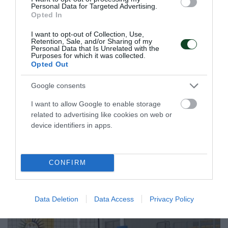
Personal Data for Targeted Advertising.
Opted In
Πρώτο το τριφύλλι και στα
I want to opt-out of Collection, Use,
Retention, Sale, and/or Sharing of my
Βαλκάνια με Αγγελοκωστόπουλο
Personal Data that Is Unrelated with the
Purposes for which it was collected.
Στο Βέλινγκραντ, ανάμεσα στις φημισμένες ιαματικές
Opted Out
πηγές και τον μαγευτικό συνδυασμό βουνών και δασών, ο
Δημήτρης Αγγελοκωστόπουλος ύψωσε την πράσινη σημαία
Google consents
στην κορυφή.
I want to allow Google to enable storage
related to advertising like cookies on web or
21.06.2026
ΠΟΔΗΛΑΣΙΑ
device identifiers in apps.
ΤΕΛΕΥΤΑΙΑ ΝΕΑ
CONFIRM
Data Deletion
Data Access
Privacy Policy