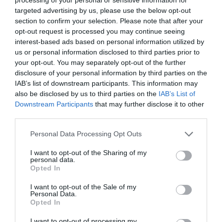
targeted advertising by us, please use the below opt-out
section to confirm your selection. Please note that after your
Στο βάθρο του Πανελληνίου
opt-out request is processed you may continue seeing
πρωταθλήματος ο Καφρίτσας
interest-based ads based on personal information utilized by
us or personal information disclosed to third parties prior to
Μεγάλη επιτυχία για το τριφύλλι στην Πύλη Τρικάλων,
your opt-out. You may separately opt-out of the further
όπου πραγματοποιήθηκε με απόλυτη επιτυχία ο
disclosure of your personal information by third parties on the
απαιτητικός αγώνας της Ατομικής Χρονομέτρησης.
IAB’s list of downstream participants. This information may
also be disclosed by us to third parties on the
IAB’s List of
26.06.2026
ΠΟΔΗΛΑΣΙΑ
Downstream Participants
that may further disclose it to other
third parties.
Please note that this website/app uses one or more Google
Personal Data Processing Opt Outs
services and may gather and store information including but
not limited to your visit or usage behaviour. You may click to
I want to opt-out of the Sharing of my
personal data.
grant or deny consent to Google and its third-party tags to
Opted In
use your data for below specified purposes in below Google
consent section.
I want to opt-out of the Sale of my
Personal Data.
Opted In
I want to opt-out of processing my