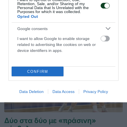
Retention, Sale, and/or Sharing of my
08.07.2026
ΜΠΑΣΚΕΤ ΓΥΝΑΙΚΩΝ
Personal Data that Is Unrelated with the
Purposes for which it was collected.
Opted Out
ΤΕΛΕΥΤΑΙΑ ΝΕΑ
Google consents
I want to allow Google to enable storage
related to advertising like cookies on web or
device identifiers in apps.
CONFIRM
Data Deletion
Data Access
Privacy Policy
Δύο στα δύο με «πράσινη»