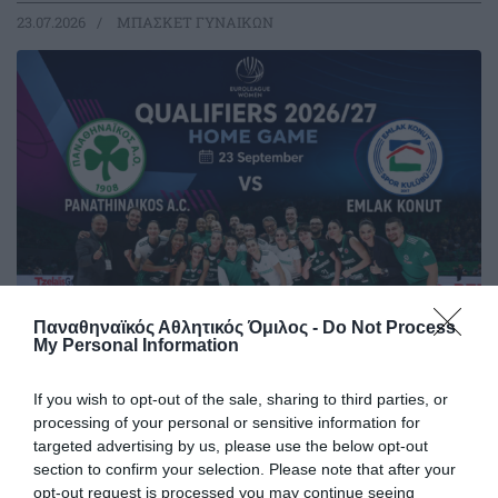
23.07.2026
ΜΠΑΣΚΕΤ ΓΥΝΑΙΚΩΝ
Παναθηναϊκός Αθλητικός Όμιλος -
Do Not Process
My Personal Information
Η κλήρωση της EuroLeague
Women
If you wish to opt-out of the sale, sharing to third parties, or
processing of your personal or sensitive information for
Ο Παναθηναϊκός έμαθε το μονοπάτι του για την πρόκριση
targeted advertising by us, please use the below opt-out
στους ομίλους της EuroLeague.
section to confirm your selection. Please note that after your
opt-out request is processed you may continue seeing