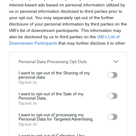
16.07.2026
ΜΠΑΣΚΕΤ ΓΥΝΑΙΚΩΝ
interest-based ads based on personal information utilized by
us or personal information disclosed to third parties prior to
your opt-out. You may separately opt-out of the further
disclosure of your personal information by third parties on the
IAB’s list of downstream participants. This information may
also be disclosed by us to third parties on the
IAB’s List of
Downstream Participants
that may further disclose it to other
third parties.
Please note that this website/app uses one or more Google
Personal Data Processing Opt Outs
services and may gather and store information including but
not limited to your visit or usage behaviour. You may click to
I want to opt-out of the Sharing of my
personal data.
grant or deny consent to Google and its third-party tags to
Opted In
use your data for below specified purposes in below Google
consent section.
I want to opt-out of the Sale of my
Μεγάλη νίκη κόντρα στην Τσεχία
Personal Data.
Opted In
για την Εθνική Νέων γυναικών
Η Εθνική ομάδα μπάσκετ γυναικών νίκησε την Τσεχία και
I want to opt-out of processing my
Personal Data for Targeted Advertising.
είναι κοντά στην πρόκριση στα ημιτελικά του ευρωπαϊκού
Opted In
πρωταθλήματος Β' κατηγορίας.
I want to opt-out of Collection, Use,