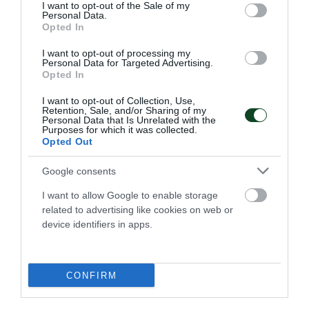
consent section.
«Σωτήρης Τσερκέζης» 2005 Τουρνουά
I want to opt-out of the Sale of my
Personal Data.
Κύπρου «Τάσης Μάρκος»
Opted In
2008 Τουρνουά Ε.Α. Πατρών 2010 Τουρνουά
I want to opt-out of processing my
Personal Data for Targeted Advertising.
Φιλίας Κύπρου 2016 Τουρνουά Ηρακλή
Opted In
Χαλκίδας 2018 Τουρνουά «Γ.Κοζής» Πάτρα
I want to opt-out of Collection, Use,
2018 Τουρνουά «Δ.Καλαϊτζής» Ριζούπολη
Retention, Sale, and/or Sharing of my
Personal Data that Is Unrelated with the
2020 Τουρνουά Παραλιμνίου Κύπρου
Purposes for which it was collected.
Opted Out
2021 Τουρνουά «Ιωάννης Μπουσούνης»
Καλαμάτα 2021 Φιλανθρωπικό Τουρνουά
Google consents
ΟΦΗ, Ηράκλειο 2022 Τουρνουά «Ιωάννης
I want to allow Google to enable storage
Μπουσούνης» Καλαμάτα
related to advertising like cookies on web or
device identifiers in apps.
CONFIRM