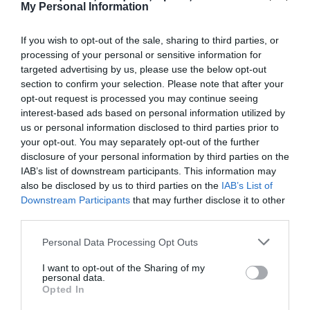
Τουρνουά Θεσσαλονίκης
My Personal Information
1989 Τουρνουά Πανελληνίου «Νάσλα» 1990
If you wish to opt-out of the sale, sharing to third parties, or
Τουρνουά Πανελληνίου «Νάσλα» 1991
processing of your personal or sensitive information for
Τουρνουά Πανελληνίου «Νάσλα» 1992
targeted advertising by us, please use the below opt-out
section to confirm your selection. Please note that after your
Τουρνουά Πανελληνίου «Νάσλα» 1992
opt-out request is processed you may continue seeing
Τουρνουά Νάουσας
interest-based ads based on personal information utilized by
1994 Τουρνουά Κτησιφώντα Παιανίας 1994
us or personal information disclosed to third parties prior to
your opt-out. You may separately opt-out of the further
Τουρνουά Ιωαννίνων
disclosure of your personal information by third parties on the
1995 Τουρνουά Κτησιφώντα Παιανίας 1997
IAB’s list of downstream participants. This information may
also be disclosed by us to third parties on the
IAB’s List of
Τουρνουά Μιχάλη Τριανταφυλλίδη 2000
Downstream Participants
that may further disclose it to other
Τουρνουά Πάτρας
third parties.
2000 Τουρνουά Ρεθύμνου
Please note that this website/app uses one or more Google
Personal Data Processing Opt Outs
2001 Τουρνουά Πάτρας
services and may gather and store information including but
not limited to your visit or usage behaviour. You may click to
I want to opt-out of the Sharing of my
2002 Διεθνές Τουρνουά Ιταλίας «Άνα
personal data.
grant or deny consent to Google and its third-party tags to
Opted In
Σπαντόνι» 2004 Τουρνουά Ορεστιάδας
use your data for below specified purposes in below Google