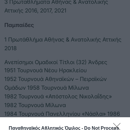
3 Πρωταθλήματα Αθήνας & Ανατολικής
Αττικής 2016, 2017, 2021
Παμπαίδες
1 Πρωτάθλήμα Αθήνας & Ανατολικής Αττικής
2018
Ανεπίσημοι Ομαδικοί Τίτλοι (32) Άνδρες
1951 Τουρνουά Νέου Ηρακλείου
1952 Τουρνουά Αθηναϊκών – Πειραϊκών
Ομάδων 1958 Τουρνουά Μίλωνα
1982 Τουρνουά «Απόστολος Νικολαΐδης»
1982 Τουρνουά Μίλωνα
1984 Τουρνουά Πανελληνίου «Νάσλα» 1986
Τουρνουά Πανελληνίου «Νάσλα» 1988
Παναθηναϊκός Αθλητικός Όμιλος -
Do Not Process