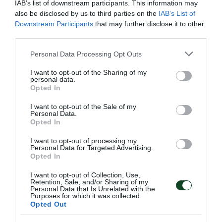
IAB’s list of downstream participants. This information may
also be disclosed by us to third parties on the
IAB’s List of
Downstream Participants
that may further disclose it to other
third parties.
Please note that this website/app uses one or more Google
Personal Data Processing Opt Outs
services and may gather and store information including but
not limited to your visit or usage behaviour. You may click to
I want to opt-out of the Sharing of my
personal data.
grant or deny consent to Google and its third-party tags to
Opted In
use your data for below specified purposes in below Google
consent section.
I want to opt-out of the Sale of my
Personal Data.
ΠΑΝΑΘΗΝΑΪΚΟΣ ΑΛΕΞΑΝ∆ΡΕΙΑΣ
Opted In
ΑΙΓΥΠΤΟΥ
I want to opt-out of processing my
Το μέγεθος του Παναθηναϊκού είναι τεράστιο και έχει
Personal Data for Targeted Advertising.
ξεπεράσει προ πολλού τα στενά ελληνικά σύνορα. Είναι
Opted In
χαρακτηριστικό το γεγονός πως υπάρχουν ομάδες που
I want to opt-out of Collection, Use,
δημιουργήθηκαν προς τιμήν του μεγαλύτερου Συλλόγου
Retention, Sale, and/or Sharing of my
και έχουν πάρει την ονομασία του.
Personal Data that Is Unrelated with the
Purposes for which it was collected.
Opted Out
10.08.2026
EΝ ΑΘΗΝΑΙΣ