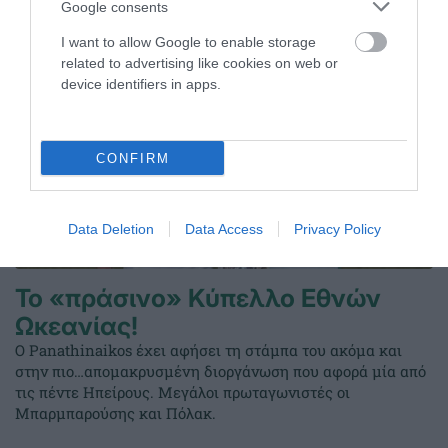
Google consents
I want to allow Google to enable storage
related to advertising like cookies on web or
device identifiers in apps.
CONFIRM
Data Deletion
Data Access
Privacy Policy
Το «πράσινο» Κύπελλο Εθνών
Ωκεανίας!
Ο Panathinaikos έχει αφήσει τη στάμπα του ακόμα και
στην πιο…απομακρυσμένη διοργάνωση που αφορά μία από
τις πέντε Ηπείρους. Μεγάλοι πρωταγωνιστές οι
Μπαρμπαρούσης και Πόλακ.