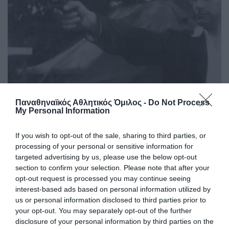
Παναθηναϊκός Αθλητικός Όμιλος -
Do Not Process
My Personal Information
Σαν σήμερα το 1947-Το πρώτο
«τρίφυλλο» παγκόσμιο ρεκόρ!
If you wish to opt-out of the sale, sharing to third parties, or
Η πρώτη φορά που πιάσανε τα 60 Hits στον κόσμο στη
processing of your personal or sensitive information for
σκοποβολή είχε και «πράσινη» στάμπα το μακρινό 1947 στη
targeted advertising by us, please use the below opt-out
Στοκχόλμη και ο Σύλλογος δεν λησμονεί τη στιγμή.
section to confirm your selection. Please note that after your
opt-out request is processed you may continue seeing
interest-based ads based on personal information utilized by
10.08.2026
ΣΚΟΠΟΒΟΛΗ
us or personal information disclosed to third parties prior to
your opt-out. You may separately opt-out of the further
disclosure of your personal information by third parties on the