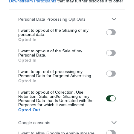
Downstream Participants
that may further disclose it to other
Χάλκινο μετάλλιο
Μεσογειακοί αγώνες και
third parties.
δύο αργυρά μετάλλια
Βαλκανικοί,
τρία
Please note that this website/app uses one or more Google
Personal Data Processing Opt Outs
αργυρά
Βαλκανικοί
services and may gather and store information including but
not limited to your visit or usage behaviour. You may click to
I want to opt-out of the Sharing of my
personal data.
grant or deny consent to Google and its third-party tags to
83)Γιώργος Μαρμαρίδης-σκοποβολή
Opted In
use your data for below specified purposes in below Google
Χάλκινο μετάλλιο
Μεσογειακοί αγώνες,
δύο
consent section.
I want to opt-out of the Sale of my
αργυρά μετάλλια
Βαλκανικοί και
δύο
Personal Data.
Opted In
χάλκινα μετάλλια
Βαλκανικοί
I want to opt-out of processing my
Personal Data for Targeted Advertising.
84)Νικος Τσιάρας-δισκοβολία
Opted In
Χάλκινο μετάλλιο
Μεσογειακοί αγώνες,
δύο
I want to opt-out of Collection, Use,
χάλκινα
μετάλλια
Βαλκανικοί
Retention, Sale, and/or Sharing of my
Personal Data that Is Unrelated with the
Purposes for which it was collected.
Opted Out
85)Μιχάλης Καραγιάννης-τριπλούν
Χάλκινο μετάλλιο
Μεσογειακοί αγώνες και
Google consents
χάλκινο μετάλλιο
Βαλκανικοί
I want to allow Google to enable storage