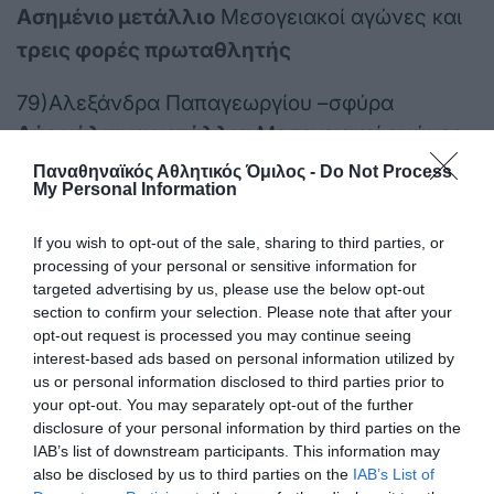
Ασημένιο μετάλλιο
Μεσογειακοί αγώνες και
τρεις φορές πρωταθλητής
79)Αλεξάνδρα Παπαγεωργίου –σφύρα
Δύο χάλκινα μετάλλια
Μεσογειακοί αγώνες
Παναθηναϊκός Αθλητικός Όμιλος -
Do Not Process
80)Γιάννης Ιωαννίδης-πυγμαχία
My Personal Information
Χάλκινο μετάλλιο
Μεσογειακοί αγώνες-
If you wish to opt-out of the sale, sharing to third parties, or
χρυσό μετάλλιο
Βαλκανικοί και
7 φορές
processing of your personal or sensitive information for
πρωταθλητής
targeted advertising by us, please use the below opt-out
section to confirm your selection. Please note that after your
81)Δημήτρης Μιχαήλ –πυγμαχία
opt-out request is processed you may continue seeing
interest-based ads based on personal information utilized by
Χάλκινο μετάλλιο
Μεσογειακοί αγώνες,
us or personal information disclosed to third parties prior to
χρυσό μετάλλιο
Βαλκανικοί και
4 φορές
your opt-out. You may separately opt-out of the further
disclosure of your personal information by third parties on the
πρωταθλητής
IAB’s list of downstream participants. This information may
also be disclosed by us to third parties on the
IAB’s List of
82)Άγγελος Θεοτοκάτος-πυγμαχία